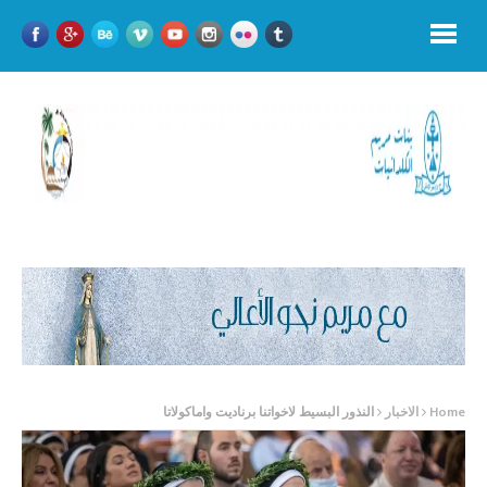
Home
الاخبار
النذور البسيط لاخواتنا برناديت واماكولاتا