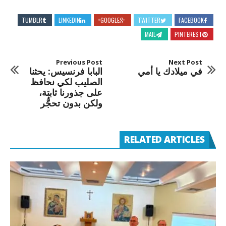
TUMBLR
LINKEDIN
GOOGLE+
TWITTER
FACEBOOK
MAIL
PINTEREST
Previous Post
Next Post
في ميلادك يا أمي
البابا فرنسيس: يحثنا
الصليب لكي نحافظ
على جذورنا ثابتة،
ولكن بدون تحجُّر
RELATED ARTICLES