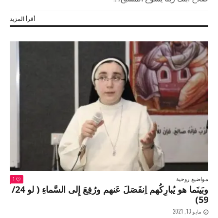
أقرأ المزيد
مواضيع روحية
1
وبَينَما هو يُبارِكُهم اِنفَصَلَ عَنهم ورُفِعَ إِلى السَّماءِ ( لو 24/
59)
مايو 13, 2021