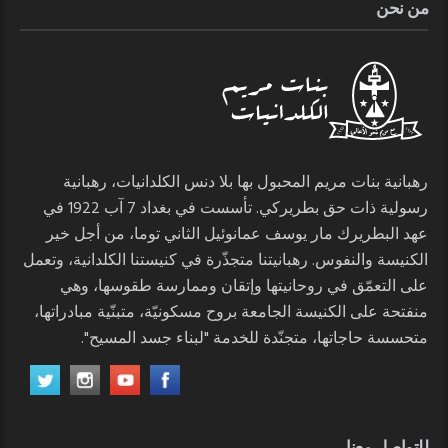
من نحن
رهبانية بنات مريم المحبول بها بلا دنس الكلدانيات، رهبانية
رسولية ذات حق بطريركي. تأسست في بغداد 7 آب 1922 في
عهد البطريرك مار يوسف عمانوئيل الثاني توما، من أجل خير
الكنيسة والنفوس. رهبانيتنا متجذّرة في كنيستنا الكلدانية، وتعمل
على التعمّق في روحانيتها وإتقان وممارسة طقوسها، وهي
منفتحة على الكنيسة الجامعة بروح مسكونيّة، متبنّية مبادراتها،
متحسسة حاجاتها، متجنّدة للخدمة "لبناء جسد المسيح".
للتواصل معنا