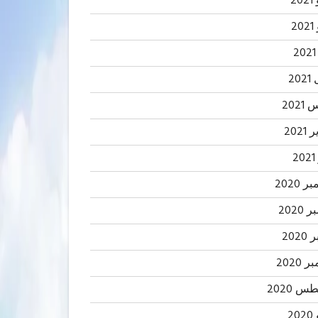
20
2
20
202
2021
2
 2020
2020
202
 2020
 2020
20