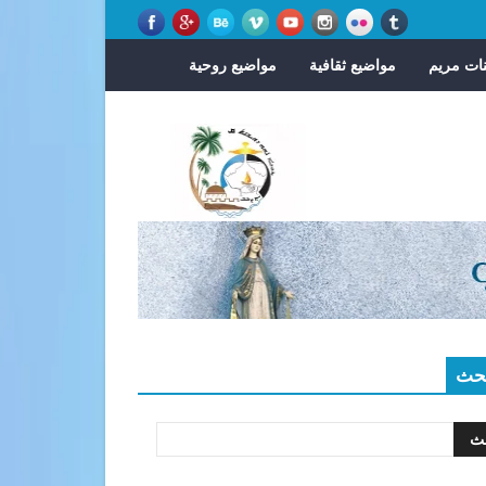
ات مريم
مواضيع ثقافية
مواضيع روحية
حث