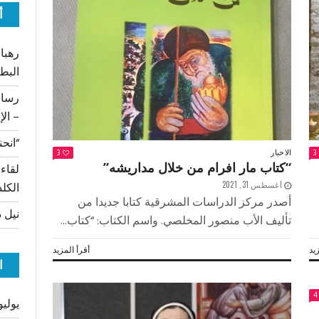
أ
رهبان
البط
– الإ
“انحن
الاخبار
3
3
“كتاب مار افرام من خلال مداريشه”
لقاء
أغسطس 31, 2021
الكلد
أصدر مركز الدراسات المشرقية كتابا جديدا من
نيل د
تأليف الأب منصور المخلصي. واسم الكتاب: “كتاب...
يد
أقرأ المزيد
ا
4
يوليو 26