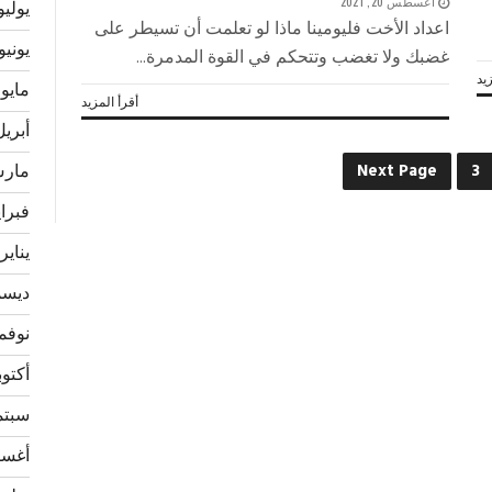
أغسطس 20, 2021
يوليو 23
اعداد الأخت فليومينا ماذا لو تعلمت أن تسيطر على
يونيو 023
غضبك ولا تغضب وتتحكم في القوة المدمرة...
يد
مايو 2023
أقرأ المزيد
أبريل 23
Next Page
3
مارس 3
فبراير 
يناير 023
ديسمبر
نوفمبر 
أكتوبر 2
سبتمبر
أغسطس