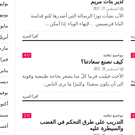
لدير بنات مريم
يوليو 24
أغسطس 27, 2021
يونيو 024
الأب نشأت توزا الرسالة التي أصدرها للتو قداسة
البابا فرنسيس … لإنهاء الوباء. إذا أمكن ،...
مايو 2024
يد
أقرأ المزيد
أبريل 24
مارس 4
مواضيع ثقافية
4
2
فبراير 
كيف نصنع سعادتنا؟
أغسطس 24, 2021
يناير 024
الأخت فيليب قرما كلٌ منا يشعر بحاجة طبيعية وقوية
يد
ديسمبر
الى أن يكون سعيدًا. وكثيرًا ما نرى الناس...
نوفمبر 
أقرأ المزيد
أكتوبر 3
سبتمبر
مواضيع ثقافية
2
6
التدريب على طرق التحكم في الغضب
أغسطس
والسيطرة عليه