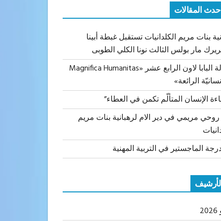
حدث المقالات
ية بنات مريم الكلدانيات تستقبل غبطة أبينا
ريرك مار بولس الثالث نونا الكلي الطوبى
رسالة البابا لاون الرابع عشر «Magnifica Humanitas
نسانيّة الرائعة»
اءة الإنسان المتألّم تكمن في العطاء”
 روحي مريمي في دير الام لرهبانية بنات مريم
انيات
رجة الماجستير في التربية المهنية
لأرشيف
20