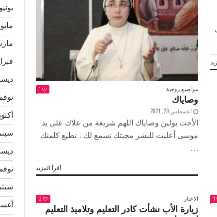
يونيو 026
مايو 2026
28 / آب
مارس 6
فبراير 
يد
ديسمبر
مواضيع روحية
1
نوفمبر 
وصاياك
أغسطس 29, 2021
أكتوبر 5
الأخت بولين وصاياك اللهم شريعة من علاك على يد
سبتمبر
موسى أعلنت للبشر محبتك نسمع لك .. نطيع كلمتك
.....
ديسمبر
أقرأ المزيد
نوفمبر 
سبتمبر
الاخبار
2
1
أغسطس
زيارة الأب نشأت كادر التعليم وتلاميذ التعليم