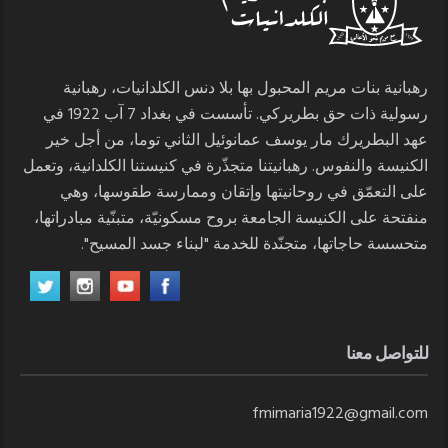
رهبانية بنات مريم المحبول بها بلا دنس الكلدانيات، رهبانية
رسولية ذات حق بطريركي. تأسست في بغداد 7 آب 1922 في
عهد البطريرك مار يوسف عمانوئيل الثاني توما، من أجل خير
الكنيسة والنفوس. رهبانيتنا متجذّرة في كنيستنا الكلدانية، وتعمل
على التعمّق في روحانيتها وإتقان وممارسة طقوسها، وهي
منفتحة على الكنيسة الجامعة بروح مسكونيّة، متبنّية مبادراتها،
متحسسة حاجاتها، متجنّدة للخدمة "لبناء جسد المسيح".
للتواصل معنا
fmimaria1922@gmail.com