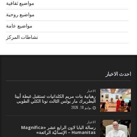
مواضيع ثقافية
مواضيع روحية
مواضيع عامة
نشاطات المركز
احدث الاخبار
الاخبار
رهبانية بنات مريم الكلدانيات تستقبل غبطة أبينا
البطريرك مار بولس الثالث نونا الكلي الطوبى
يوليو 18, 2026
الاخبار
رسالة البابا لاون الرابع عشر «Magnifica
Humanitas – الإنسانيّة الرائعة»