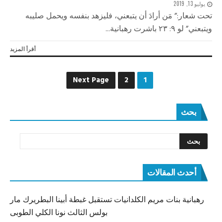
يوليو 13, 2019
تحت شعار:” مَن أرادَ أن يتبعني، فليزهد بنفسه ويحمل صليبه
ويتبعني” لو ٩: ٢٣ باشرت رهبانية...
أقرأ المزيد
Next Page
2
1
بحث
أحدث المقالات
رهبانية بنات مريم الكلدانيات تستقبل غبطة أبينا البطريرك مار
بولس الثالث نونا الكلي الطوبى