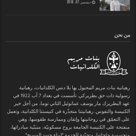
ديسمبر 07, 2018
من نحن
رهبانية بنات مريم المحبول بها بلا دنس الكلدانيات، رهبانية
رسولية ذات حق بطريركي. تأسست في بغداد 7 آب 1922 في
عهد البطريرك مار يوسف عمانوئيل الثاني توما، من أجل خير
الكنيسة والنفوس. رهبانيتنا متجذّرة في كنيستنا الكلدانية، وتعمل
على التعمّق في روحانيتها وإتقان وممارسة طقوسها، وهي
منفتحة على الكنيسة الجامعة بروح مسكونيّة، متبنّية مبادراتها،
متحسسة حاجاتها، متجنّدة للخدمة "لبناء جسد المسيح".