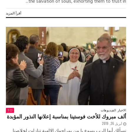
the salvation of souls, exhorting them to trust in...
أقرأ المزيد
الاخبار
الفيديوهات
1
ألف مبروك للأخت فوستينا بمناسبة إعلانها النذور المؤبدة
أبريل 26, 2019
نسألك أيها الرب يسوع يا من بمراحمك الإلهية تنازلت لخلاصنا