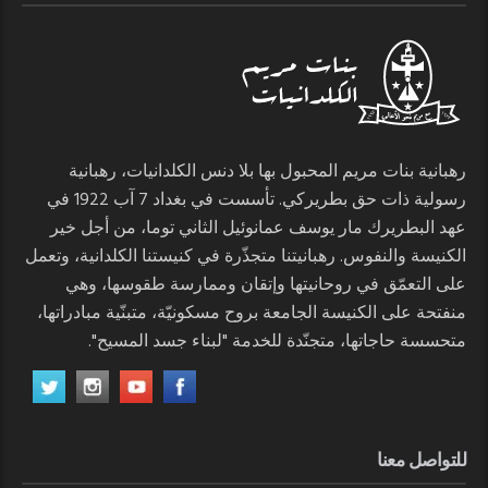
رهبانية بنات مريم المحبول بها بلا دنس الكلدانيات، رهبانية
رسولية ذات حق بطريركي. تأسست في بغداد 7 آب 1922 في
عهد البطريرك مار يوسف عمانوئيل الثاني توما، من أجل خير
الكنيسة والنفوس. رهبانيتنا متجذّرة في كنيستنا الكلدانية، وتعمل
على التعمّق في روحانيتها وإتقان وممارسة طقوسها، وهي
منفتحة على الكنيسة الجامعة بروح مسكونيّة، متبنّية مبادراتها،
متحسسة حاجاتها، متجنّدة للخدمة "لبناء جسد المسيح".
للتواصل معنا