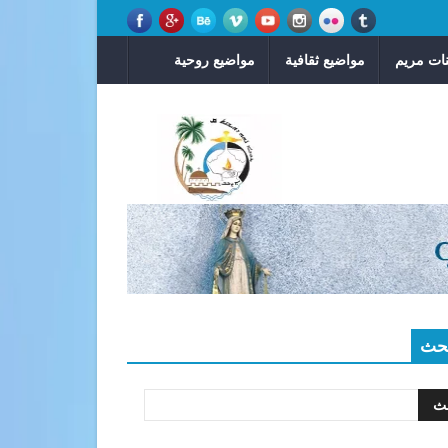
ات مريم
مواضيع ثقافية
مواضيع روحية
حث