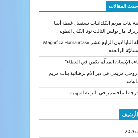
حدث المقالات
ية بنات مريم الكلدانيات تستقبل غبطة أبينا
ريرك مار بولس الثالث نونا الكلي الطوبى
رسالة البابا لاون الرابع عشر «Magnifica Humanitas
نسانيّة الرائعة»
اءة الإنسان المتألّم تكمن في العطاء”
 روحي مريمي في دير الام لرهبانية بنات مريم
انيات
رجة الماجستير في التربية المهنية
لأرشيف
20