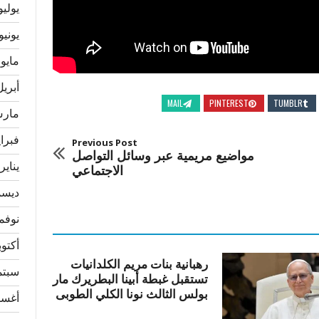
يوليو 24
يونيو 024
مايو 2024
أبريل 24
MAIL
PINTEREST
TUMBLR
مارس 4
فبراير 
Previous Post
مواضيع مريمية عبر وسائل التواصل
يناير 024
الاجتماعي
ديسمبر
نوفمبر 
أكتوبر 3
رهبانية بنات مريم الكلدانيات
سبتمبر
تستقبل غبطة أبينا البطريرك مار
بولس الثالث نونا الكلي الطوبى
أغسطس