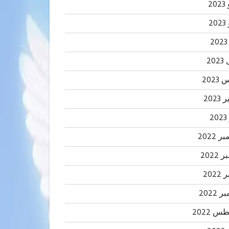
20
2
20
202
2023
2
 2022
2022
202
 2022
 2022