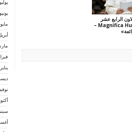
يوليو 23
يونيو 023
لاون الرابع عشر
مايو 2023
«Magnifica Humanitas –
ائعة»
أبريل 23
مارس 3
فبراير 
يناير 023
ديسمبر
نوفمبر 
أكتوبر 2
سبتمبر
أغسطس