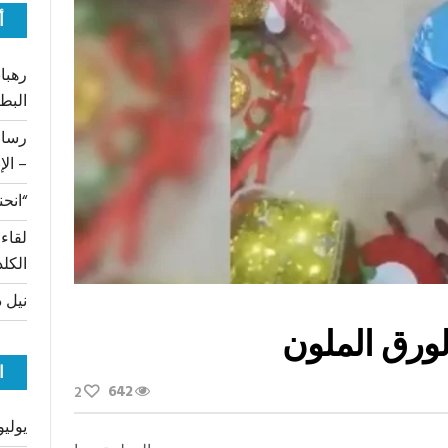
أ
رهبان
البط
– الإ
“انحن
لقاء
الكلد
نيل د
ورق الملون
ا
642
2
يوليو 26