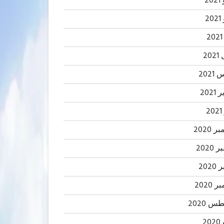
20
2
20
202
2021
2
 2020
2020
202
 2020
 2020
20