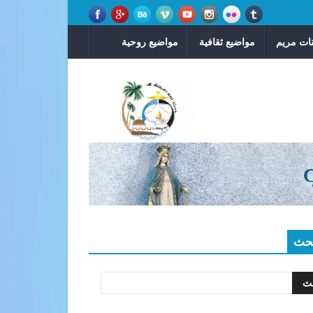
ات مريم
مواضيع ثقافية
مواضيع روحية
حث