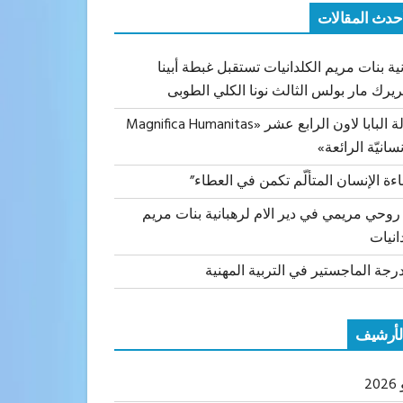
حدث المقالات
ية بنات مريم الكلدانيات تستقبل غبطة أبينا
ريرك مار بولس الثالث نونا الكلي الطوبى
رسالة البابا لاون الرابع عشر «Magnifica Humanitas
نسانيّة الرائعة»
اءة الإنسان المتألّم تكمن في العطاء”
 روحي مريمي في دير الام لرهبانية بنات مريم
انيات
رجة الماجستير في التربية المهنية
لأرشيف
20