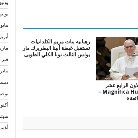
يوليو 23
يونيو 023
مايو 2023
أبريل 23
رهبانية بنات مريم الكلدانيات
مارس 3
تستقبل غبطة أبينا البطريرك مار
بولس الثالث نونا الكلي الطوبى
فبراير 
يناير 023
ديسمبر
لاون الرابع عشر
«Magnifica Humanitas –
نوفمبر 
ائعة»
أكتوبر 2
سبتمبر
أغسطس