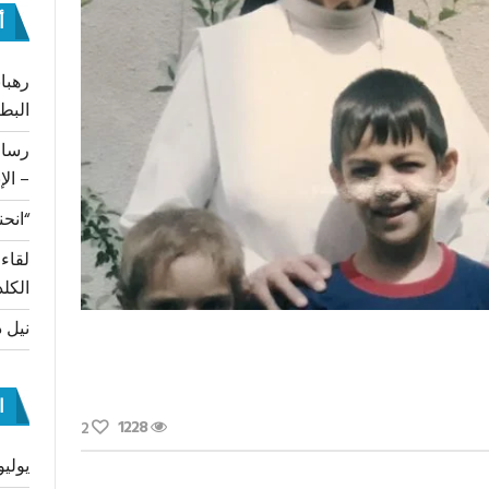
أ
رهبان
البط
– الإ
“انحن
لقاء
الكلد
نيل د
ا
1228
2
يوليو 26