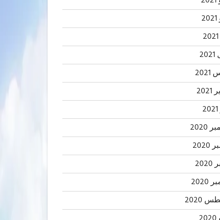
20
2
20
202
2021
2
 2020
2020
202
 2020
 2020
20