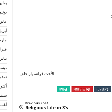
يوليو 24
يونيو 024
.
مايو 2024
أبريل 24
مارس 4
فبراير 
يناير 024
ديسمبر
الأخت فرانسواز خلف.
نوفمبر 
أكتوبر 3
MAIL
PINTEREST
TUMBLR
سبتمبر
Previous Post
أغسطس
Religious Life in 3’s