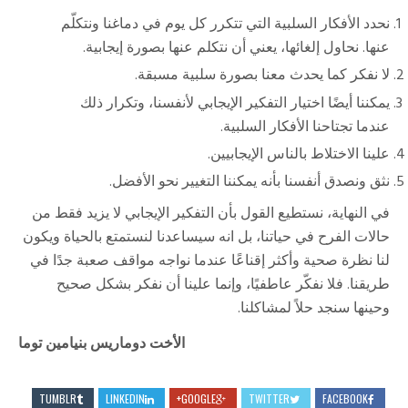
نحدد الأفكار السلبية التي تتكرر كل يوم في دماغنا ونتکلّم
عنها. نحاول إلغائها، یعني أن نتكلم عنها بصورة إيجابية.
لا نفکر کما يحدث معنا بصورة سلبية مسبقة.
یمكننا أيضًا اختيار التفكير الإيجابي لأنفسنا، وتكرار ذلك
عندما تجتاحنا الأفكار السلبية.
علينا الاختلاط بالناس الإيجابيين.
نثق ونصدق أنفسنا بأنه يمكننا التغيير نحو الأفضل.
في النهایة، نستطيع القول بأن التفكير الإيجابي لا يزيد فقط من
حالات الفرح في حیاتنا، بل انه سیساعدنا لنستمتع بالحياة ويكون
لنا نظرة صحية وأکثر إقناعًا عندما نواجه مواقف صعبة جدًا في
طريقنا. فلا نفکّر عاطفيًا، وإنما علينا أن نفکر بشکل صحیح
وحينها سنجد حلاً لمشاكلنا.
الأخت دوماريس بنيامين توما
TUMBLR
LINKEDIN
GOOGLE+
TWITTER
FACEBOOK