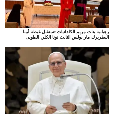
رهبانية بنات مريم الكلدانيات تستقبل غبطة أبينا
البطريرك مار بولس الثالث نونا الكلي الطوبى