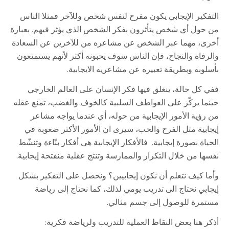
التفكير الإيجابي يكون مفرح لنفس شخص وللآخر فمثلا الناس
من حول أي شخص يتأثرون بفكر الشخص الذي يؤثر فيهم. بعبارة
أخرى، مهما عبر الشخص عن مشاعره من للآخرين عن السعادة
والرفاه والنجاح، فإن الناس سوف يحبونه أكثر لأنهم يستمتعون
بأسلوبه وبطريقة تعبيره عن مشاعريه الايجابية.
ففي كل حالة، ينغلق فيها فكر الإنسان على العالم الخارجي
حينما يركّز على العواطف السلبية كالخوف والغضب، تمنع عقله
من رؤية الأمور الإيجابية من حوله، أي عندما یواجه مشاعر
إيجابية مثل الفرح والحب، سیرى ان الأمور الأكثر صعوبة في
الحياة بصورة إیجابية. فالأفكار الإيجابية هي أفكار بنّاءة وتنشّط
نفسها من خلال التكرار والممارسة وتنتج عقلية منفتحة إيجابية.
وأما كيف نتعلم أن نكون إيجابيين؟ ونحصل على التفكير بشكل
إيجابي نحتاج الی تدریب یومي لذلك، کما نحتاج إلى رياضة
مستمرة للوصول إلى جسم مثالي.
أذكر هنا بعض النقاط العملية للتدریب ولریاضة فكرية: