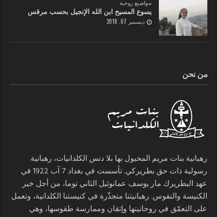
مواضيع روحية
يسوع المسيح ابن الله الإنجيل بحسب مرقس
ديسمبر 07, 2018
من نحن
رهبانية بنات مريم المحبول بها بلا دنس الكلدانيات، رهبانية
رسولية ذات حق بطريركي. تأسست في بغداد 7 آب 1922 في
عهد البطريرك مار يوسف عمانوئيل الثاني توما، من أجل خير
الكنيسة والنفوس. رهبانيتنا متجذّرة في كنيستنا الكلدانية، وتعمل
على التعمّق في روحانيتها وإتقان وممارسة طقوسها، وهي