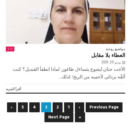
مواضيع روحية
3
العطاء بلا مقابل
يونيو 09, 2024
الأخت حنان ايشوع يتساءل طاغور: لماذا انطفأ القنديل؟ كنت
ألفّه بردائي لأحميه من الريح؛ لذلك...
أقرأ المزيد
›
5
4
3
2
1
‹
Previous Page
Next Page
»