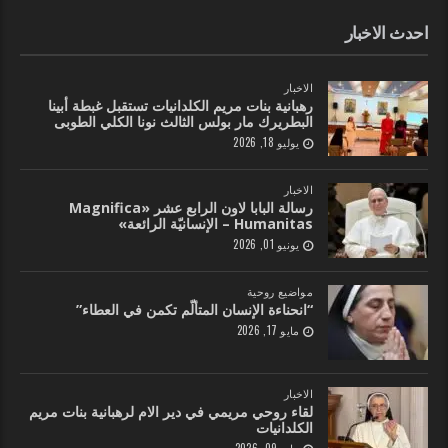
احدث الاخبار
الاخبار
رهبانية بنات مريم الكلدانيات تستقبل غبطة أبينا
البطريرك مار بولس الثالث نونا الكلي الطوبى
يوليو 18, 2026
الاخبار
رسالة البابا لاون الرابع عشر «Magnifica
Humanitas – الإنسانيّة الرائعة»
يونيو 01, 2026
مواضيع روحية
“انحناءة الإنسان المتألّم تكمن في العطاء”
مايو 17, 2026
الاخبار
لقاء روحي مريمي في دير الام لرهبانية بنات مريم
الكلدانيات
مايو 09, 2026