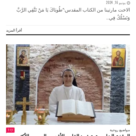
يونيو 16, 2024
الاخت مارتينا من الكتاب المقدس:”طُوبَاكَ يَا مَنْ تَتَّقِي الرَّبَّ
وَتَسْلُكُ فِي...
أقرأ المزيد
مواضيع روحية
1