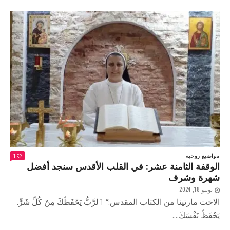
مواضيع روحية
1
الوقفة الثامنة عشر: في القلب الأقدس سنجد أفضل
شهرة وشرف
يونيو 18, 2024
الاخت مارتينا من الكتاب المقدس:” ٱلرَّبُّ يَحْفَظُكَ مِنْ كُلِّ شَرٍّ.
يَحْفَظُ نَفْسَكَ....