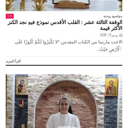
مواضيع روحية
1
الوقفة الثالثة عشر : القلب الأقدس نموذج فيهِ نجد الكنز
الأكثر قيمة
يونيو 13, 2024
الاخت مارتينا من الكتاب المقدس: “لا تَكْنِزُوا لَكُمْ كُنُوزًا عَلَى
ٱلْأَرْضِ حَيْثُ...
أقرأ المزيد