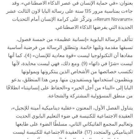
بعنوان: «في حماية الإنسان في عصر الذكاء الاصطناعي». وقد
جاءت بمناسبة مرور 135 سنة على رسالة البابا لاون الثالث عشر
«Rerum Novarum»، وتركّز على كرامة الإنسان أمام التحديات
الجديدة التي يفرضها الذكاء الاصطناعي.
تتألف الرسالة البابوية «إنسانية عظيمة» من خمسة فصول،
تسبقها مقدمة وتليها خاتمة. وتنطلق الرسالة من فرضية أساسية
مفادها أن التكنولوجيا ليست «قوة معادية للإنسان» (4)، كما أنها
ليست «شرًا في ذاتها» (9). ومع ذلك، فهي ليست محايدة، لأنها
تكتسب خصائصها من الأشخاص الذين يبتكرونها ويمولونها
وينظمون استخدامها ويستفيدون منها. ومن هذا المنطلق، يدعو
البابا إلى «البناء من أجل الخير» و«الحفاظ على إنسانيتنا» انطلاقًا
من منطق المسؤولية المشتركة والشجاعة.
يتناول الفصل الأول، المعنون «عقلية ديناميكية أمينة للإنجيل»،
العقيدة الاجتماعية للكنيسة في ضوء التعليم البابوي الحديث
وتعاليم المجمع الفاتيكاني الثاني، مسلطًا الضوء على طابعها
الديناميكي والمتجدد (17). فالعقيدة الاجتماعية للكنيسة ليست