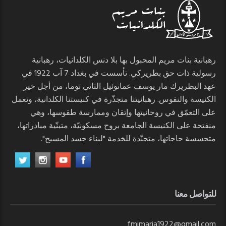
رهبانية بنات مريم المحبول بها بلا دنس الكلدانيات، رهبانية
رسولية ذات حق بطريركي. تأسست في بغداد 7 آب 1922 في
عهد البطريرك مار يوسف عمانوئيل الثاني توما، من أجل خير
الكنيسة والنفوس. رهبانيتنا متجذّرة في كنيستنا الكلدانية، وتعمل
على التعمّق في روحانيتها وإتقان وممارسة طقوسها، وهي
منفتحة على الكنيسة الجامعة بروح مسكونيّة، متبنّية مبادراتها،
متحسسة حاجاتها، متجنّدة للخدمة "لبناء جسد المسيح".
للتواصل معنا
fmimaria1922@gmail.com