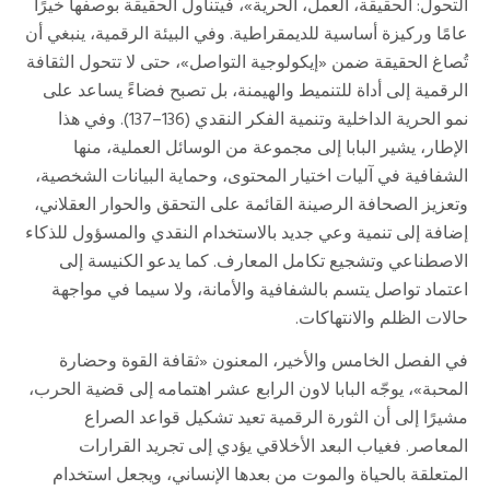
التحول: الحقيقة، العمل، الحرية»، فيتناول الحقيقة بوصفها خيرًا
عامًا وركيزة أساسية للديمقراطية. وفي البيئة الرقمية، ينبغي أن
تُصاغ الحقيقة ضمن «إيكولوجية التواصل»، حتى لا تتحول الثقافة
الرقمية إلى أداة للتنميط والهيمنة، بل تصبح فضاءً يساعد على
نمو الحرية الداخلية وتنمية الفكر النقدي (136–137). وفي هذا
الإطار، يشير البابا إلى مجموعة من الوسائل العملية، منها
الشفافية في آليات اختيار المحتوى، وحماية البيانات الشخصية،
وتعزيز الصحافة الرصينة القائمة على التحقق والحوار العقلاني،
إضافة إلى تنمية وعي جديد بالاستخدام النقدي والمسؤول للذكاء
الاصطناعي وتشجيع تكامل المعارف. كما يدعو الكنيسة إلى
اعتماد تواصل يتسم بالشفافية والأمانة، ولا سيما في مواجهة
حالات الظلم والانتهاكات.
في الفصل الخامس والأخير، المعنون «ثقافة القوة وحضارة
المحبة»، يوجّه البابا لاون الرابع عشر اهتمامه إلى قضية الحرب،
مشيرًا إلى أن الثورة الرقمية تعيد تشكيل قواعد الصراع
المعاصر. فغياب البعد الأخلاقي يؤدي إلى تجريد القرارات
المتعلقة بالحياة والموت من بعدها الإنساني، ويجعل استخدام