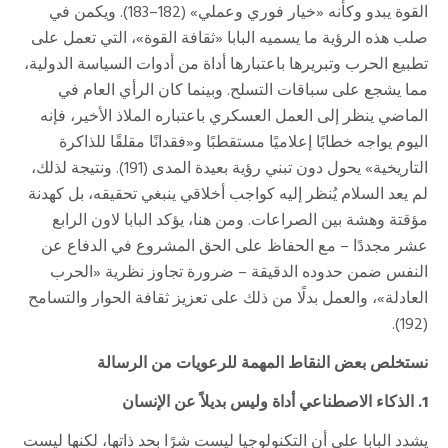
القوة يبدو وكأنه «خيار فوري وعملي» (182–183). ويكمن في
صلب هذه الرؤية ما يسميه البابا «ثقافة القوة»، التي تعمل على
تطبيع الحرب وتبريرها باعتبارها أداة من أدوات السياسة الدولية،
مما يشجع على سباقات التسلح. وبينما كان الرأي العام في
الماضي ينظر إلى العمل العسكري باعتباره الملاذ الأخير، فإنه
اليوم يواجه خطابًا إعلاميًا مستقطبًا و«فقدانًا مقلقًا للذاكرة
التاريخية» يحول دون تبني رؤية بعيدة المدى (191). ونتيجة لذلك،
لم يعد السلام يُنظر إليه كواجب أخلاقي ينبغي تحقيقه، بل كهدنة
مؤقتة وهشة بين الصراعات. ومن هنا، يؤكد البابا لاون الرابع
عشر مجددًا – مع الحفاظ على الحق المشروع في الدفاع عن
النفس ضمن حدوده الدقيقة – ضرورة تجاوز نظرية «الحرب
العادلة»، والعمل بدلًا من ذلك على تعزيز ثقافة الحوار والتسامح
(192).
نستخلص بعض النقاط المهمة للرعويات من الرسالة
1. الذكاء الاصطناعي أداة وليس بديلاً عن الإنسان
يشدد البابا على أن التكنولوجيا ليست شرًا بحد ذاتها، لكنها ليست