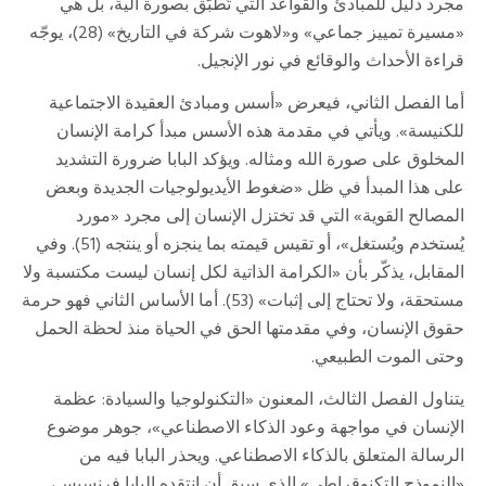
مجرد دليل للمبادئ والقواعد التي تُطبَّق بصورة آلية، بل هي
«مسيرة تمييز جماعي» و«لاهوت شركة في التاريخ» (28)، يوجّه
قراءة الأحداث والوقائع في نور الإنجيل.
أما الفصل الثاني، فيعرض «أسس ومبادئ العقيدة الاجتماعية
للكنيسة». ويأتي في مقدمة هذه الأسس مبدأ كرامة الإنسان
المخلوق على صورة الله ومثاله. ويؤكد البابا ضرورة التشديد
على هذا المبدأ في ظل «ضغوط الأيديولوجيات الجديدة وبعض
المصالح القوية» التي قد تختزل الإنسان إلى مجرد «مورد
يُستخدم ويُستغل»، أو تقيس قيمته بما ينجزه أو ينتجه (51). وفي
المقابل، يذكّر بأن «الكرامة الذاتية لكل إنسان ليست مكتسبة ولا
مستحقة، ولا تحتاج إلى إثبات» (53). أما الأساس الثاني فهو حرمة
حقوق الإنسان، وفي مقدمتها الحق في الحياة منذ لحظة الحمل
وحتى الموت الطبيعي.
يتناول الفصل الثالث، المعنون «التكنولوجيا والسيادة: عظمة
الإنسان في مواجهة وعود الذكاء الاصطناعي»، جوهر موضوع
الرسالة المتعلق بالذكاء الاصطناعي. ويحذر البابا فيه من
«النموذج التكنوقراطي» الذي سبق أن انتقده البابا فرنسيس،