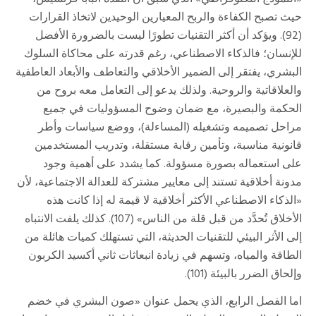
حيث تصبح الكفاءة والربح المعيارين الوحيدين لاتخاذ القرارات
(92). ويؤكد أن أكثر التقنيات تطورًا ليست بالضرورة الأفضل
للإنسان؛ فالذكاء الاصطناعي، رغم قدرته على محاكاة السلوك
البشري، يفتقر إلى الضمير الأخلاقي والتعاطف والأبعاد العاطفية
والعلاقاتية والروحية. ولذلك يدعو إلى التعامل معه بروح من
الحكمة والبصيرة، مع ضمان وضوح المسؤوليات في جميع
مراحل تصميمه وتشغيله (المساءلة)، ووضع سياسات وأطر
قانونية مناسبة، وتأمين رقابة مستقلة، وتدريب المستخدمين
على استعماله بصورة مسؤولة. كما يشدد على أهمية وجود
مدونة أخلاقية تستند إلى معايير مشتركة للعدالة الاجتماعية، لأن
«الذكاء الاصطناعي الأكثر أخلاقية لا قيمة له إذا كانت هذه
الأخلاق تُحدَّد من قبل قلة من الناس» (107). كذلك يلفت الانتباه
إلى الأثر البيئي للتقنيات الحديثة، التي تستهلك كميات هائلة من
الطاقة والمياه، وتسهم في زيادة انبعاثات ثاني أكسيد الكربون
وإلحاق الضرر بالبيئة (101).
اما الفصل الرابع، الذي يحمل عنوان «صون البشري في خضم