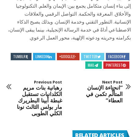
إلى بناء إنسان متكامل يجمع بين: الإيمان والعلم. التكنولوجيا
والأخلاق. المعرفة والحكمة. التواصل الرقمي والعلاقات
الإنسانية. التطور التقني وخدمة الإنسان. وبذلك يصبح الذكاء
الاصطناعي أداةً في خدمة الرسالة الإنجيلية، بينما يبقى الإنسان،
بكرامته وحريته ودعوته الإلهية، محور العمل الرعوي.
TUMBLR
LINKEDIN
GOOGLE+
TWITTER
FACEBOOK
MAIL
PINTEREST
Previous Post
Next Post
“انحناءة الإنسان
رهبانية بنات مريم
المتألّم تكمن في
الكلدانيات تستقبل
العطاء”
غبطة أبينا البطريرك
مار بولس الثالث نونا
الكلي الطوبى
RELATED ARTICLES