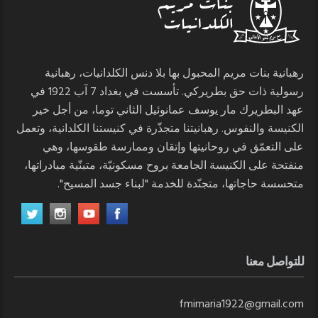
رهبانية بنات مريم المحبول بها بلا دنس الكلدانيات، رهبانية
رسولية ذات حق بطريركي. تأسست في بغداد 7 آب 1922 في
عهد البطريرك مار يوسف عمانوئيل الثاني توما، من أجل خير
الكنيسة والنفوس. رهبانيتنا متجذّرة في كنيستنا الكلدانية، وتعمل
على التعمّق في روحانيتها وإتقان وممارسة طقوسها، وهي
منفتحة على الكنيسة الجامعة بروح مسكونيّة، متبنّية مبادراتها،
متحسسة حاجاتها، متجنّدة للخدمة "لبناء جسد المسيح".
للتواصل معنا
fmimaria1922@gmail.com