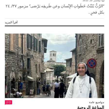
“الرَّبُّ يُثَبِّتُ خَطَواتِ الإِنْسان وعن طَريقِه يَرْضى” مزمور ٣٧/ ٢٤
بكل فخرٍ...
أقرأ المزيد
مواضيع عامة
2
المناعة الروحية