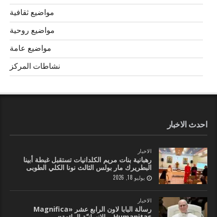
مواضيع ثقافية
مواضيع روحية
مواضيع عامة
نشاطات المركز
احدث الاخبار
الاخبار
رهبانية بنات مريم الكلدانيات تستقبل غبطة أبينا
البطريرك مار بولس الثالث نونا الكلي الطوبى
يوليو 18, 2026
الاخبار
رسالة البابا لاون الرابع عشر «Magnifica
Humanitas – الإنسانيّة الرائعة»