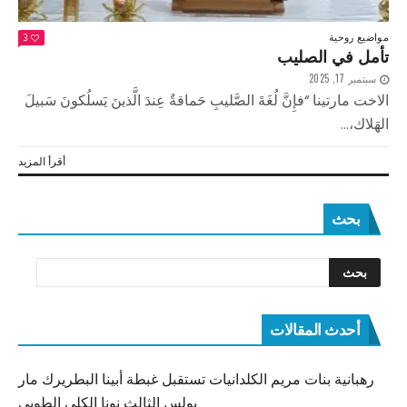
مواضيع روحية
3
تأمل في الصليب
سبتمبر 17, 2025
الاخت مارتينا “فإِنَّ لُغَةَ الصَّليبِ حَماقةٌ عِندَ الَّذينَ يَسلُكونَ سَبيلَ
الهَلاك،...
أقرأ المزيد
بحث
أحدث المقالات
رهبانية بنات مريم الكلدانيات تستقبل غبطة أبينا البطريرك مار
بولس الثالث نونا الكلي الطوبى