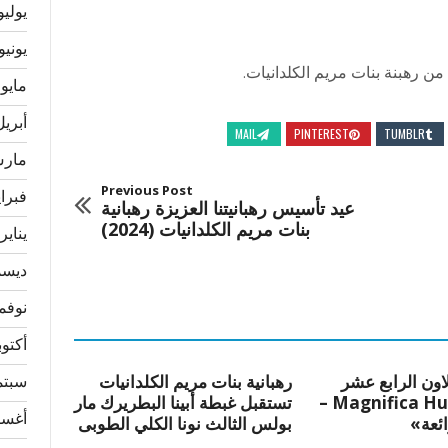
يوليو 24
يونيو 024
من رهبنة بنات مريم الكلدانيات.
مايو 2024
أبريل 24
MAIL
PINTEREST
TUMBLR
مارس 4
Previous Post
فبراير 
عيد تأسيس رهبانيتنا العزيزة رهبانية
بنات مريم الكلدانيات (2024)
يناير 024
ديسمبر
نوفمبر 
أكتوبر 3
لاون الرابع عشر
رهبانية بنات مريم الكلدانيات
سبتمبر
«Magnifica Humanitas –
تستقبل غبطة أبينا البطريرك مار
أغسطس
ائعة»
بولس الثالث نونا الكلي الطوبى