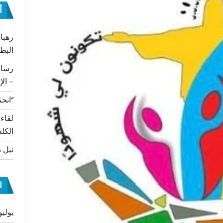
أ
رهبان
البط
– الإ
“انحن
لقاء
الكلد
نيل د
ا
يوليو 26