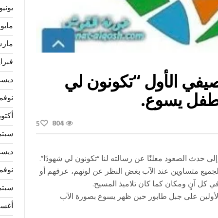
يونيو 026
مايو 2026
مارس 6
فبراير 
صيفي الأول “تكونون لي
ديسمبر
لطفل يسوع.
نوفمبر 
أكتوبر 5
804
5
سبتمبر
ديسمبر
ى حدث الصعود معلنًا عن رسالته لنا “تكونون لي شهودًا”.
نوفمبر 
لجميع متساوين عند الآب بغض النظر عن لونهم، عرقهم أو
في كل آنٍ ومكان كما كان تلاميذ المسيح.
سبتمبر
 الأولين على جبل طابور حين ظهر يسوع بصورة الآب
أغسطس