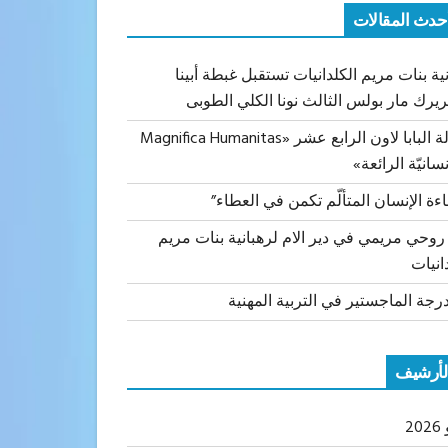
حدث المقالات
ية بنات مريم الكلدانيات تستقبل غبطة أبينا
ريرك مار بولس الثالث نونا الكلي الطوبى
رسالة البابا لاون الرابع عشر «Magnifica Humanitas
نسانيّة الرائعة»
اءة الإنسان المتألّم تكمن في العطاء”
 روحي مريمي في دير الام لرهبانية بنات مريم
انيات
رجة الماجستير في التربية المهنية
لأرشيف
20