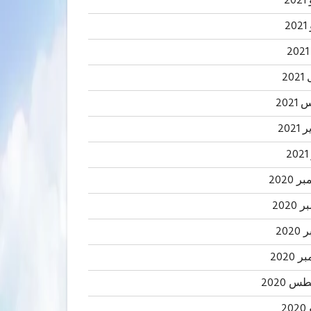
20
2
20
202
2021
2
 2020
2020
202
 2020
 2020
20