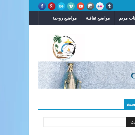
ات مريم
مواضيع ثقافية
مواضيع روحية
حث