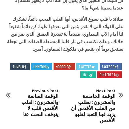
3_ أنثبت أن التعبير الذي يقول إن الله الآب لا يظهر نفسهُ إلا
عندما يصيبنا شيءٌ ما؟
صلاة:
يا قلب يسوع الأقدس، أيها القلب المحب دائماً، نشكرك
على الفوائد التي لا تقدر بثمن التي تغدقها علينا. كن دائماً شفيعاً
لنا أمام الآب السماوي، مقدماً لهُ تقديرنا العميق. الذي يمر من
خلالك، وبذلك نكتسب في نار قلبنا المشتعلة الصفات التي تجعلهُ
يستحق يوماً أن يتنعم في ملكوتك السماوي. آمين.
TUMBLR
LINKEDIN
GOOGLE+
TWITTER
FACEBOOK
MAIL
PINTEREST
Previous Post
Next Post
الوقفة الخامسة
الوقفة السابعة
والعشرون: نطلب
والعشرون: القلب
من القلب الأقدس أن
الأقدس قلب لا
يزيد فينا التعبد لقلبهِ
يتوقف البحث عنا
الأقدس