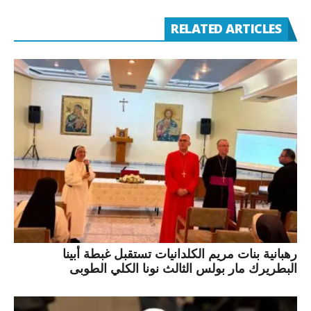
RELATED ARTICLES
رهبانية بنات مريم الكلدانيات تستقبل غبطة أبينا
البطريرك مار بولس الثالث نونا الكلي الطوبى