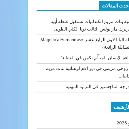
حدث المقالات
ية بنات مريم الكلدانيات تستقبل غبطة أبينا
ريرك مار بولس الثالث نونا الكلي الطوبى
رسالة البابا لاون الرابع عشر «Magnifica Humanitas
نسانيّة الرائعة»
اءة الإنسان المتألّم تكمن في العطاء”
 روحي مريمي في دير الام لرهبانية بنات مريم
انيات
رجة الماجستير في التربية المهنية
لأرشيف
20