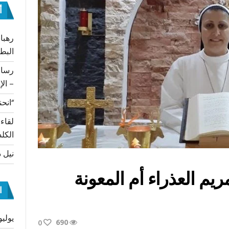
أ
رهبان
البط
– الإ
“انحن
لقاء
الكلد
نيل د
ريم العذراء أم المعونة
ا
يوليو 26
690
0