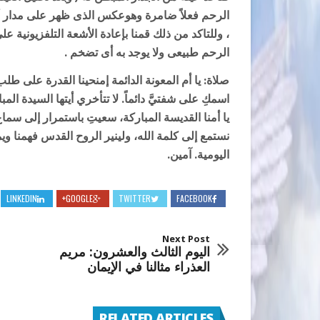
الرحم فعلاً ضامرة وهوعكس الذى ظهر على مدار أع
، وللتاكد من ذلك قمنا بإعادة الأشعة التلفزيونية ع
الرحم طبيعى ولا يوجد به أى تضخم .
صلاة:
يا أم المعونة الدائمة إمنحينا القدرة على طلب
اسمكِ على شفتيَّ دائماً. لا تتأخري أيتها السيدة الم
يا أمنا القديسة المباركة، سعيتِ باستمرار إلى سماع 
نستمع إلى كلمة الله، ولينير الروح القدس فهمنا وي
اليومية. آمين.
LINKEDIN
GOOGLE+
TWITTER
FACEBOOK
Next Post
اليوم الثالث والعشرون: مريم
العذراء مثالنا في الإيمان
RELATED ARTICLES