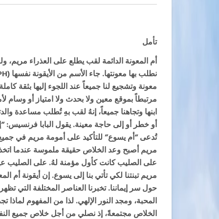
تأمل
أم المعونة الدائمة لقب يطلع على العذراء مريم، و
نطلب بها معونتها. جاء الأسم من الأيقونة نفسها (
PH
معونة وتشجيع لنا جميعاً عند اللجوء إليها بثقة كام
مرتبطاً بموقع معين ولا بحدث ولا امتياز أو وسام ل
ابنها وتجاهنا جميعاً، إنهُ لقب بهِ تُطلب مساعدة وا
أو خطر أو إلى حاجة معينة. يقول البابا فرنسيس: “إ
تُدعى “أم يسوع” للتأكيد على أمومة مريم في جميع 
مريم أصبح وعد الخلاص حقيقة ملموسة عندما اتخذ ابن
مريم تبنتنا لكي تأتي بنا إلى يسوع. إن أيقونة أم ا
حول سر إيماننا. تخبرنا العناصر المختلفة التي تظه
المحبة، ومجد النور الإلهي. لذا من المفهوم لماذا تجذب
الخلاص مجتمعةً، إذ نصلي من أجل خلاص جميع النف