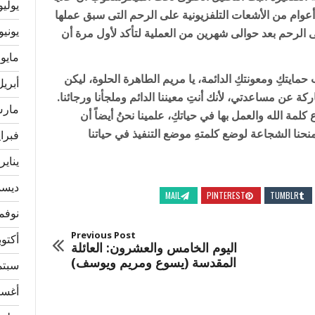
يوليو 23
وام من الأشعات التلفزيونية على الرحم التى سبق عملها
يونيو 023
لى الرحم بعد حوالى شهرين من العملية لتأكد لأول مرة أن
مايو 2023
 حمايتكِ ومعونتكِ الدائمة، يا مريم الطاهرة الحلوة، ليكن
أبريل 23
باركة عن مساعدتي، لأنك أنتِ معيننا الدائم وملجأنا ورجائنا.
مارس 3
كلمة الله والعمل بها في حياتكِ، علمينا نحنُ أيضاً أن
منحنا الشجاعة لوضع كلمتهِ موضع التنفيذ في حياتنا
فبراير 
يناير 023
ديسمبر
MAIL
PINTEREST
TUMBLR
نوفمبر 
Previous Post
أكتوبر 2
اليوم الخامس والعشرون: العائلة
المقدسة (يسوع ومريم ويوسف)
سبتمبر
أغسطس