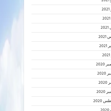
20
2
20
202
2021
2
 2020
2020
202
 2020
 2020
20