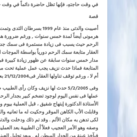
في وقت حاجتهِ، فإنها تظل حاضرة دائماً في وقت حاج
قصة
أصيبت والدتى منذ عام 1999 ب
هرمونى أيضاً لمدة خمس سنوات , ورغم ضرورة هذا ا
الرحم حيث يسبب فى زيادة مستمرة فى سمك جدار ا
مدار خمس سنوات سابقة عن ظهور زيادة كبيرة فى 
المتابعة فماذا حدث نزيف يجب عمل عملية تحت من ا
أم لا ، ورغم توقف تناولها العقار فى21/12/2004 بعد أنقضاء الخمس السنوات الا أن الرحم ظل سميكاً
وفى 5/2/2005 حدث لها نزيف وكان رأى ا
عملها فى نفس اليوم لوجود تضخم كبير بجدار الرحم 
الأستاذة الدكتورة إبتهاج شفيق ، قبل العملية بيوم 
وقابلت الأب الكاهن الموقر وحكيت له ما تعانيه و
لكى تدهن به مكان الألم
.
وقد تم ذلك ودخلت والدتى 
وصفه وهو الأمر العجيب فعلاً أن الطبيبة بعد العمل
فىآخذ عينة من الجدار المبطن له , وبعد تحليل العي