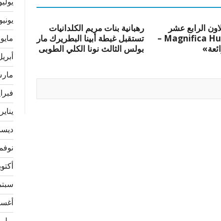
يوليو 22
يونيو 022
لاون الرابع عشر
رهبانية بنات مريم الكلدانيات
«Magnifica Humanitas –
تستقبل غبطة أبينا البطريرك مار
مايو 2022
ائعة»
بولس الثالث نونا الكلي الطوبى
أبريل 22
مارس 2
فبراير 
يناير 022
ديسمبر
نوفمبر 
أكتوبر 1
سبتمبر
أغسطس