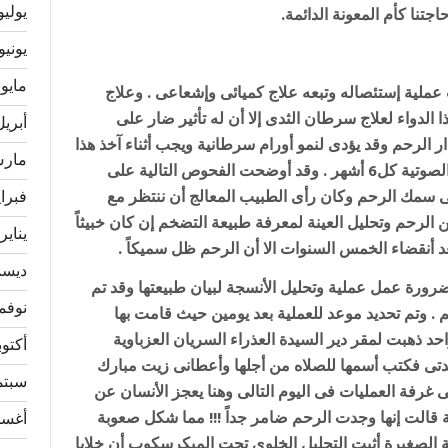
يوليو 24
تنا كأم المعونة الدائمة.
يونيو 024
مايو 2024
سرطان الثدى وتمت عملية إستئصاله وتبعه علاج كميائى وإشعاعى . وعلاج
لدواء لعلاج سرطان الثدى إلا أن له تأثير ضار على
أبريل 24
لرحم وقد يؤدى لنمو أورام سرطانية ويجب أثناء آخذ هذا
مارس 4
العقار متابعة سمك الرحم دورياً بواسطة الموجات الصوتية كل6 أشهر . وقد أوضحت الفحوص التالية على
سمك الرحم وكان رأى الطبيب المعالج أن ننتظر مع
فبراير 
لرحم وتحليل العينة لمعرفة طبيعة التضخم إن كان خبيثاً
يناير 024
.
ديسمبر
لطبيب ضرورة عمل عملية وتحليل الأنسجة لبيان طبيعتها وقد تم
نوفمبر 
. وتم تحديد موعد للعملية بعد يومين حيث قامت بها
واحد ذهبت لمقر دير السيدة العذراء السريان العزباوية
أكتوبر 3
الدتى فكتب أسمها للصلاه من أجلها وأعطانى زيت مبارك
سبتمبر
غرفة العمليات فى اليوم التالى وهنا يعجز الأنسان عن
ية قالت إنها وجدت الرحم ضامر جداً !!! مما شكل صعوبة
أغسطس
نة الصغيرة أثبت التحليل الخلوى تحت الميكرسكوب أن خلايا