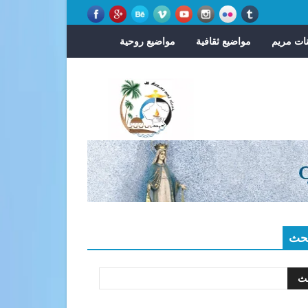
ات مريم
مواضيع ثقافية
مواضيع روحية
حث