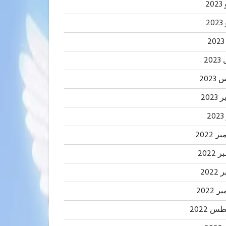
20
2
20
202
2023
2
 2022
2022
202
 2022
 2022