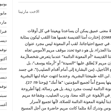
يونيو 026
الاخت مارتينا
مايو 2026
مارس 6
لهُ معنى عميق يمكن أن يساعدنا ويعيننا في كل أوقات
فبراير 
OM
). إختارت أمنا القديسة نفسها هذا اللقب ليكون بمثابة
ديسمبر
لة في جميع احتياجاتنا. لقب أم المعونة ليس مجرد عنوان
نوفمبر 
أمنا العذراء. بل هو دعوة تحدد موقف مريم الأمومي تجاه
لدتنا القديسة “أم المعونة الدائمة” عندما يتعرض شخصلأزمة
أكتوبر 5
ن مريم لا يُطلق عليها “السيدة” أو “أرملة يوسف”، بل
سبتمبر
الأناجيل، (من البشارة إلى أمام أقدام الصليب)”. في جسد
 الله طبيعتنا البشرية. وعندما انتهت حياة ابنها البشرية
ديسمبر
على الصليب كانت كأول مؤمنة لهُ. على الصليب عينها يسوع أماً لجميع المؤمنين: “ها أمك” (يوحنا 19: 27).
نوفمبر 
لمعونة الدائمة ليست مجرد زينة، بل هي رسالة. إنها أطروحة
ر في الأيقونة عن الله معنا، ودرب الصليب، وشفاعة مريم
سبتمبر
نا أيقونة المعونة الدائمة للصلاة، لأنها تجميع لأسرار
أغسطس
وس وندرك أنهُ مثلما كانت مريم حاضرة من أجل المسيح