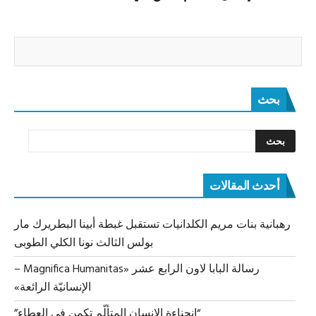
بحث
أحدث المقالات
رهبانية بنات مريم الكلدانيات تستقبل غبطة أبينا البطريرك مار
بولس الثالث نونا الكلي الطوبى
رسالة البابا لاون الرابع عشر «Magnifica Humanitas –
الإنسانيّة الرائعة»
“انحناءة الإنسان المتألّم تكمن في العطاء”