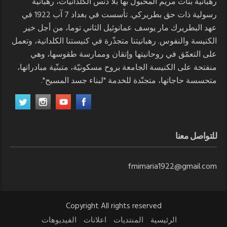
رهبانية بنات مريم المحبول بها بلا دنس الكلدانيات، رهبانية
رسولية ذات حق بطريركي. تأسست في بغداد 7 آب 1922 في
عهد البطريرك مار يوسف عمانوئيل الثاني توما، من أجل خير
الكنيسة والنفوس. رهبانيتنا متجذّرة في كنيستنا الكلدانية، وتعمل
على التعمّق في روحانيتها وإتقان وممارسة طقوسها، وهي
منفتحة على الكنيسة الجامعة بروح مسكونيّة، متبنّية مبادراتها،
متحسسة حاجاتها، متجنّدة للخدمة "لبناء جسد المسيح".
للتواصل معنا
fmimaria1922@gmail.com
Copyright All rights reserved
الرئيسية
المنتديات
اعلانات
الفيديوهات