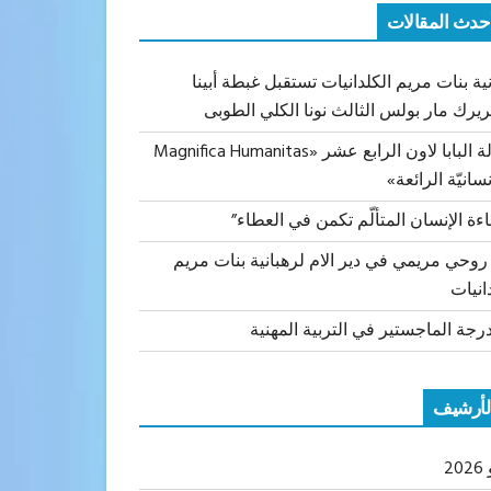
حدث المقالات
ية بنات مريم الكلدانيات تستقبل غبطة أبينا
ريرك مار بولس الثالث نونا الكلي الطوبى
رسالة البابا لاون الرابع عشر «Magnifica Humanitas
نسانيّة الرائعة»
اءة الإنسان المتألّم تكمن في العطاء”
 روحي مريمي في دير الام لرهبانية بنات مريم
انيات
رجة الماجستير في التربية المهنية
لأرشيف
20