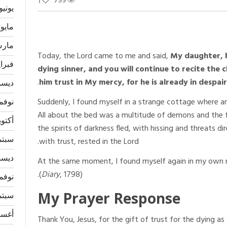
799
1
يونيو 026
مايو 2026
مارس 6
Today, the Lord came to me and said,
My daughter, h
فبراير 
dying sinner, and you will continue to recite the c
him trust in My mercy, for he is already in despai
ديسمبر
Suddenly, I found myself in a strange cottage where a
نوفمبر 
All about the bed was a multitude of demons and the f
أكتوبر 5
the spirits of darkness fled, with hissing and threats d
سبتمبر
with trust, rested in the Lord.
ديسمبر
At the same moment, I found myself again in my own r
(
Diary
, 1798).
نوفمبر 
My Prayer Response
سبتمبر
أغسطس
Thank You, Jesus, for the gift of trust for the dying a