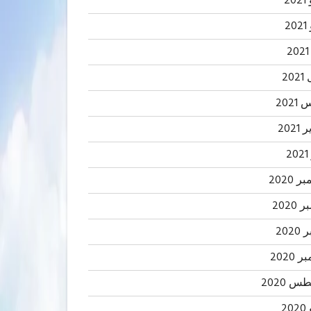
20
2
20
202
2021
2
 2020
2020
202
 2020
 2020
20