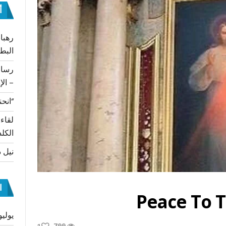
أ
رهبان
البط
– الإ
“انحن
لقاء
الكلد
نيل د
ا
Peace To 
يوليو 26