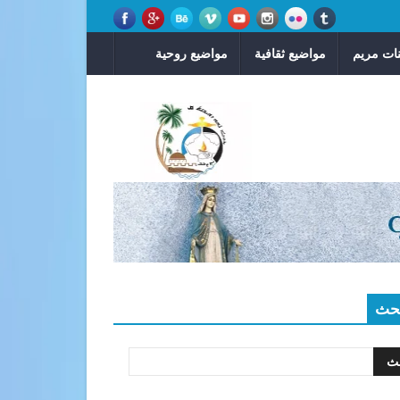
ات مريم
مواضيع ثقافية
مواضيع روحية
حث