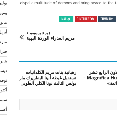
dispel a multitude of demons and bring peace to the t
يوليو 24
يونيو 024
MAIL
PINTEREST
TUMBLR
مايو 2024
أبريل 24
Previous Post
مريم العذراء الوردة البهية
مارس 4
فبراير 
يناير 024
ديسمبر
لاون الرابع عشر
رهبانية بنات مريم الكلدانيات
«Magnifica Humanitas –
تستقبل غبطة أبينا البطريرك مار
نوفمبر 
ائعة»
بولس الثالث نونا الكلي الطوبى
أكتوبر 3
سبتمبر
أغسطس