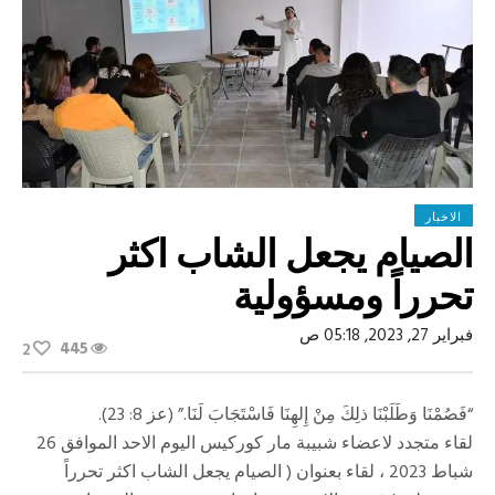
الاخبار
الصيام يجعل الشاب اكثر
تحرراً ومسؤولية
فبراير 27, 2023, 05:18 ص
445
2
“فَصُمْنَا وَطَلَبْنَا ذلِكَ مِنْ إِلهِنَا فَاسْتَجَابَ لَنَا.” (عز 8: 23).
لقاء متجدد لاعضاء شبيبة مار كوركيس اليوم الاحد الموافق 26
شباط 2023 ، لقاء بعنوان ( الصيام يجعل الشاب اكثر تحرراً