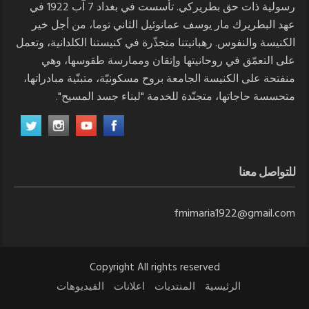
رسولية ذات حق بطريركي. تأسست في بغداد 7 آب 1922 في
عهد البطريرك مار يوسف عمانوئيل الثاني توما، من أجل خير
الكنيسة والنفوس. رهبانيتنا متجذّرة في كنيستنا الكلدانية، وتعمل
على التعمّق في روحانيتها وإتقان وممارسة طقوسها، وهي
منفتحة على الكنيسة الجامعة بروح مسكونيّة، متبنّية مبادراتها،
متحسسة حاجاتها، متجنّدة للخدمة "لبناء جسد المسيح".
للتواصل معنا
fmimaria1922@gmail.com
Copyright All rights reserved
الرئيسية
المنتديات
اعلانات
الفيديوهات