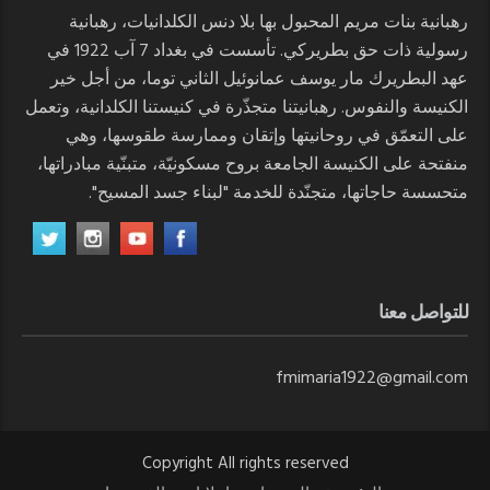
رهبانية بنات مريم المحبول بها بلا دنس الكلدانيات، رهبانية
رسولية ذات حق بطريركي. تأسست في بغداد 7 آب 1922 في
عهد البطريرك مار يوسف عمانوئيل الثاني توما، من أجل خير
الكنيسة والنفوس. رهبانيتنا متجذّرة في كنيستنا الكلدانية، وتعمل
على التعمّق في روحانيتها وإتقان وممارسة طقوسها، وهي
منفتحة على الكنيسة الجامعة بروح مسكونيّة، متبنّية مبادراتها،
متحسسة حاجاتها، متجنّدة للخدمة "لبناء جسد المسيح".
للتواصل معنا
fmimaria1922@gmail.com
Copyright All rights reserved