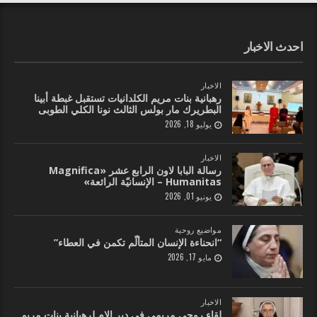
احدث الاخبار
الاخبار
رهبانية بنات مريم الكلدانيات تستقبل غبطة أبينا
البطريرك مار بولس الثالث نونا الكلي الطوبى
يوليو 18, 2026
الاخبار
رسالة البابا لاون الرابع عشر «Magnifica
Humanitas – الإنسانيّة الرائعة»
يونيو 01, 2026
مواضيع روحية
“انحناءة الإنسان المتألّم تكمن في العطاء”
مايو 17, 2026
الاخبار
لقاء روحي مريمي في دير الام لرهبانية بنات مريم