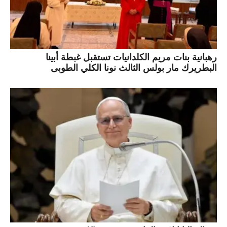
رهبانية بنات مريم الكلدانيات تستقبل غبطة أبينا
البطريرك مار بولس الثالث نونا الكلي الطوبى