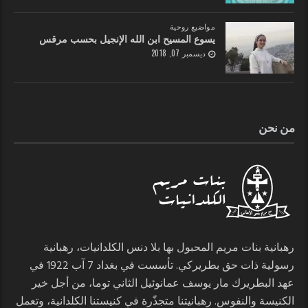
مواضيع روحية
يسوع المسيح ابن الله الإنجيل بحسب مرقس
ديسمبر 07, 2018
من نحن
رهبانية بنات مريم المحبول بها بلا دنس الكلدانيات، رهبانية
رسولية ذات حق بطريركي. تأسست في بغداد 7 آب 1922 في
عهد البطريرك مار يوسف عمانوئيل الثاني توما، من أجل خير
الكنيسة والنفوس. رهبانيتنا متجذّرة في كنيستنا الكلدانية، وتعمل