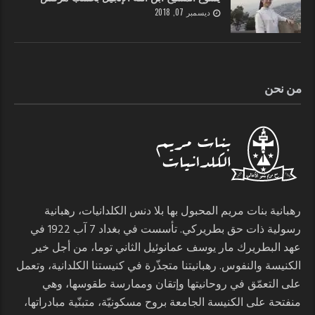
ديسمبر 07, 2018
من نحن
رهبانية بنات مريم المحبول بها بلا دنس الكلدانيات، رهبانية
رسولية ذات حق بطريركي. تأسست في بغداد 7 آب 1922 في
عهد البطريرك مار يوسف عمانوئيل الثاني توما، من أجل خير
الكنيسة والنفوس. رهبانيتنا متجذّرة في كنيستنا الكلدانية، وتعمل
على التعمّق في روحانيتها وإتقان وممارسة طقوسها، وهي
منفتحة على الكنيسة الجامعة بروح مسكونيّة، متبنّية مبادراتها،