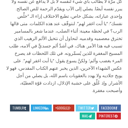
كلِّ مرّة لا يطالب بأي شيء لنفسه لا بل لا يدافع عن نفسه ولا
يبرر نفسه أيضًا. يصلي إلى الآب ويقدّم الرحمة للص الصالح.
وإحدى عباراته، بشكل خاص، تطبع الاختلاف إزاء الـ “خلِّص
نفسك”: “يا أبت اغفر لهم”. لنتوقّف عند هذه الكلمات. متى قالها
الرب؟ في لحظة معينة: أثناء الصلب، عندما شعر بالمسامير
تخترق معصميه وقدميه. لنحاول أن نتخيل الألم الرهيب الذي
تسبب فيه هذا الأمر. هناك، في أشدِّ ألم جسديٍّ في آلامه، طلب
المسيح المغفرة للذين يُسمِّرونه. في تلك اللحظات قد يصرخ
المرء بغضب وألم؛ ولكنَّ يسوع يقول: “يا أبت اغفر لهم”. على
عكس الشهداء الآخرين، الذين يخبر عنهم الكتاب المقدس، فهو لا
يوبخ جلاديه ولا يهدد بالعقوبات باسم الله، بل يصلي من أجل
الأشرار. وإذ عُلِّق على خشبة الإذلال، ازدادت قوّة العطيّة،
وأصبحت مغفرة.
TUMBLR
LINKEDIN
GOOGLE+
TWITTER
FACEBOOK
MAIL
PINTEREST