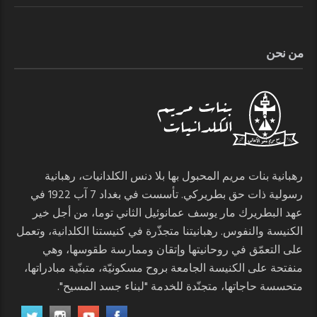
من نحن
رهبانية بنات مريم المحبول بها بلا دنس الكلدانيات، رهبانية
رسولية ذات حق بطريركي. تأسست في بغداد 7 آب 1922 في
عهد البطريرك مار يوسف عمانوئيل الثاني توما، من أجل خير
الكنيسة والنفوس. رهبانيتنا متجذّرة في كنيستنا الكلدانية، وتعمل
على التعمّق في روحانيتها وإتقان وممارسة طقوسها، وهي
منفتحة على الكنيسة الجامعة بروح مسكونيّة، متبنّية مبادراتها،
متحسسة حاجاتها، متجنّدة للخدمة "لبناء جسد المسيح".