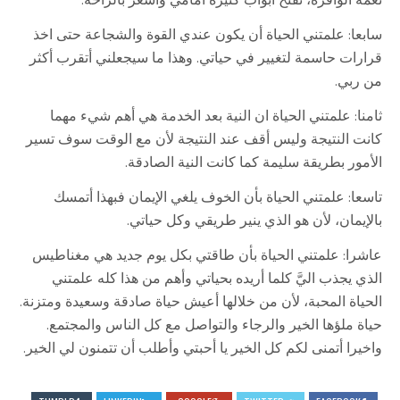
نعمه الوافرة، تفتح ابواب كثيرة أمامي واشعر بالراحة.
سابعا: علمتني الحياة أن يكون عندي القوة والشجاعة حتى اخذ
قرارات حاسمة لتغيير في حياتي. وهذا ما سيجعلني أتقرب أكثر
من ربي.
ثامنا: علمتني الحياة ان النية بعد الخدمة هي أهم شيء مهما
كانت النتيجة وليس أقف عند النتيجة لأن مع الوقت سوف تسير
الأمور بطريقة سليمة كما كانت النية الصادقة.
تاسعا: علمتني الحياة بأن الخوف يلغي الإيمان فبهذا أتمسك
بالإيمان، لأن هو الذي ينير طريقي وكل حياتي.
عاشرا: علمتني الحياة بأن طاقتي بكل يوم جديد هي مغناطيس
الذي يجذب اليَّ كلما أريده بحياتي وأهم من هذا كله علمتني
الحياة المحبة، لأن من خلالها أعيش حياة صادقة وسعيدة ومتزنة.
حياة ملؤها الخير والرجاء والتواصل مع كل الناس والمجتمع.
واخيرا أتمنى لكم كل الخير يا أحبتي وأطلب أن تتمنون لي الخير.