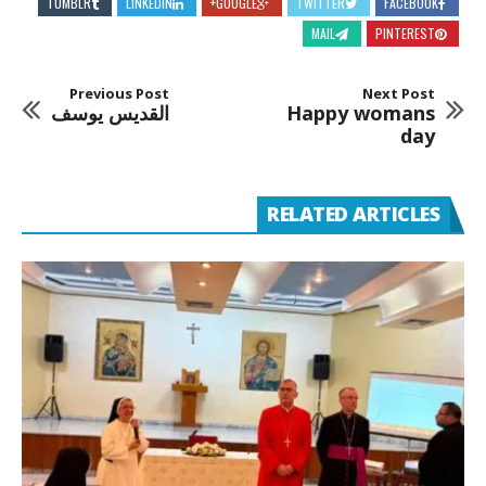
TUMBLR
LINKEDIN
GOOGLE+
TWITTER
FACEBOOK
MAIL
PINTEREST
Previous Post
Next Post
Happy womans
القديس يوسف
day
RELATED ARTICLES