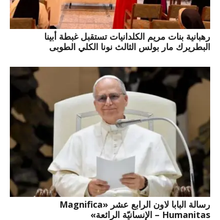
رهبانية بنات مريم الكلدانيات تستقبل غبطة أبينا
البطريرك مار بولس الثالث نونا الكلي الطوبى
رسالة البابا لاون الرابع عشر «Magnifica
Humanitas – الإنسانيّة الرائعة»