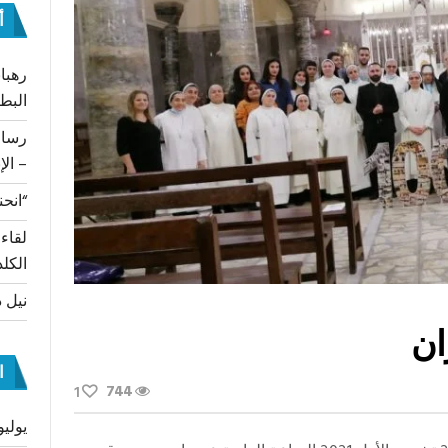
أ
رهبان
البط
– الإ
“انحن
لقاء
الكلد
نيل د
ان
ا
744
1
يوليو 26