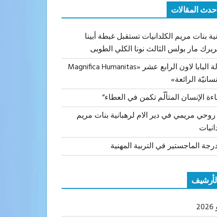
حدث المقالات
ية بنات مريم الكلدانيات تستقبل غبطة أبينا
ريرك مار بولس الثالث نونا الكلي الطوبى
رسالة البابا لاون الرابع عشر «Magnifica Humanitas
نسانيّة الرائعة»
اءة الإنسان المتألّم تكمن في العطاء”
 روحي مريمي في دير الام لرهبانية بنات مريم
انيات
رجة الماجستير في التربية المهنية
لأرشيف
20