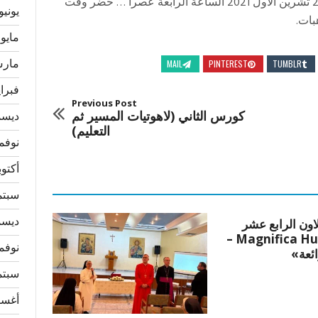
اوقات صلاة ومقاسمة في كنيسة أم الأحزان يوم 29 تشرين الأول 2021 الساعة الرابعة عصرا … حضر وقت
يونيو 026
بات.
مايو 2026
مارس 6
MAIL
PINTEREST
TUMBLR
فبراير 
Previous Post
كورس الثاني (لاهوتيات المسير ثم
ديسمبر
التعليم)
نوفمبر 
أكتوبر 5
سبتمبر
ديسمبر
لاون الرابع عشر
«Magnifica Humanitas –
نوفمبر 
ائعة»
سبتمبر
أغسطس