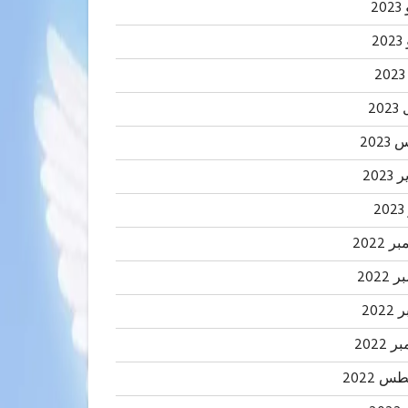
20
2
20
202
2023
2
 2022
2022
202
 2022
 2022