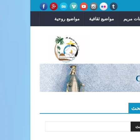
ات مريم
مواضيع ثقافية
مواضيع روحية
حث