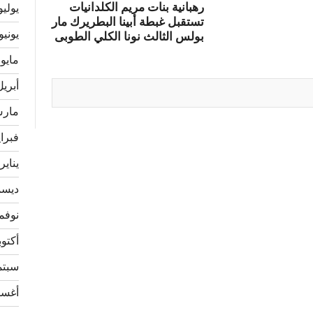
رهبانية بنات مريم الكلدانيات
يوليو 24
تستقبل غبطة أبينا البطريرك مار
يونيو 024
بولس الثالث نونا الكلي الطوبى
مايو 2024
أبريل 24
مارس 4
فبراير 
يناير 024
ديسمبر
نوفمبر 
أكتوبر 3
سبتمبر
أغسطس