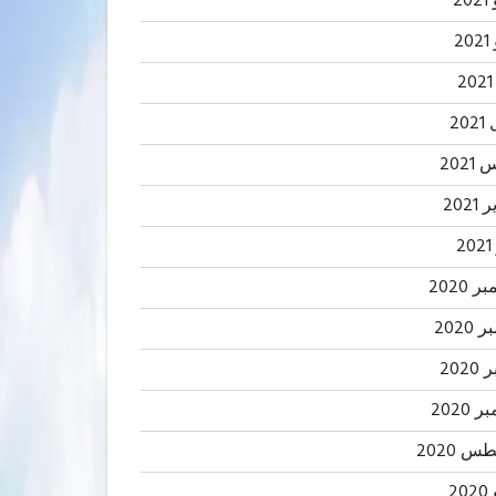
20
2
20
202
2021
2
 2020
2020
202
 2020
 2020
20