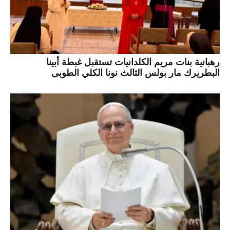
رهبانية بنات مريم الكلدانيات تستقبل غبطة أبينا
البطريرك مار بولس الثالث نونا الكلي الطوبى