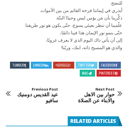
للنضج.
أبذري في إيماننا فرحة القائم من بين الأموات.
ذكِّرينا بأن مَن يؤمن ليس وحيدًا البتّة.
علّمينا أن ننظر بعينَي يسوع، حتّى يكون هو نور طريقنا.
حتّى ينمو نور الإيمان هذا فينا دائمًا،
إلى أن يأتي ذاك اليوم الذي لا يعرف غروبًا،
والذي هو المسيح ذاته، ابنك، وربّنا!
TUMBLR
LINKEDIN
GOOGLE+
TWITTER
FACEBOOK
MAIL
PINTEREST
Previous Post
Next Post
حوار بين الاهل
عيد القديس دومنيك
والابناء عن الصلاة
سافيو
RELATED ARTICLES