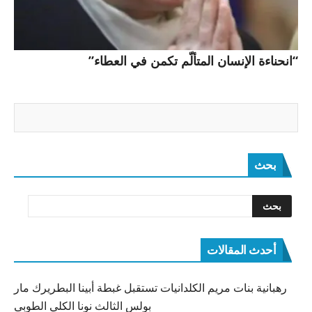
“انحناءة الإنسان المتألّم تكمن في العطاء”
بحث
أحدث المقالات
رهبانية بنات مريم الكلدانيات تستقبل غبطة أبينا البطريرك مار
بولس الثالث نونا الكلي الطوبى