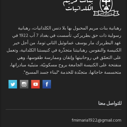
رهبانية بنات مريم المحبول بها بلا دنس الكلدانيات، رهبانية
رسولية ذات حق بطريركي. تأسست في بغداد 7 آب 1922 في
عهد البطريرك مار يوسف عمانوئيل الثاني توما، من أجل خير
الكنيسة والنفوس. رهبانيتنا متجذّرة في كنيستنا الكلدانية، وتعمل
على التعمّق في روحانيتها وإتقان وممارسة طقوسها، وهي
منفتحة على الكنيسة الجامعة بروح مسكونيّة، متبنّية مبادراتها،
متحسسة حاجاتها، متجنّدة للخدمة "لبناء جسد المسيح".
للتواصل معنا
fmimaria1922@gmail.com