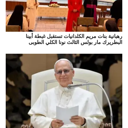
رهبانية بنات مريم الكلدانيات تستقبل غبطة أبينا
البطريرك مار بولس الثالث نونا الكلي الطوبى