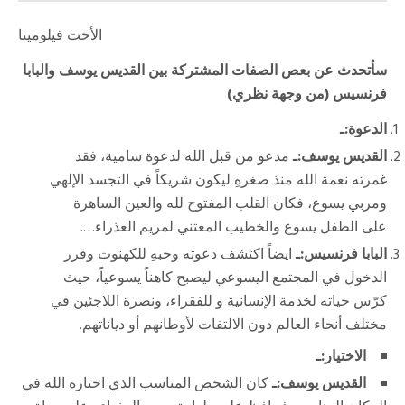
الأخت فيلومينا
سأتحدث عن بعص الصفات المشتركة بين القديس يوسف والبابا
فرنسيس (من وجهة نظري)
الدعوة:ـ
القديس يوسف:ـ
مدعو من قبل الله لدعوة سامية، فقد
غمرته نعمة الله منذ صغرهِ ليكون شريكاً في التجسد الإلهي
ومربي يسوع، فكان القلب المفتوح لله والعين الساهرة
على الطفل يسوع والخطيب المعتني لمريم العذراء….
البابا فرنسيس:ـ
ايضاً اكتشف دعوته وحبهِ للكهنوت وقرر
الدخول في المجتمع اليسوعي ليصبح كاهناً يسوعياً، حيث
كرّس حياته لخدمة الإنسانية و للفقراء، ونصرة اللاجئين في
مختلف أنحاء العالم دون الالتفات لأوطانهم أو دياناتهم.
الاختيار:ـ
القديس يوسف:ـ
كان الشخص المناسب الذي اختاره الله في