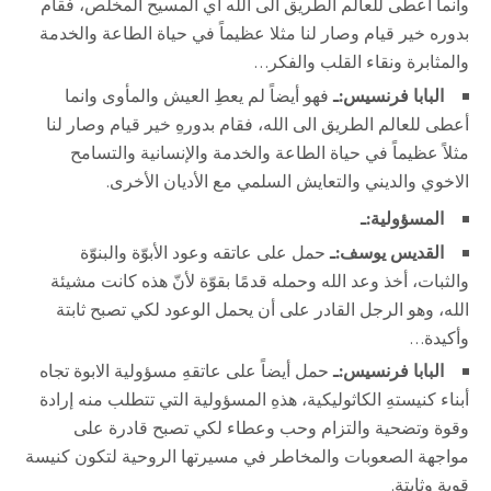
وانما اعطى للعالم الطريق الى الله اي المسيح المخلص، فقام
بدوره خير قيام وصار لنا مثلا عظيماً في حياة الطاعة والخدمة
والمثابرة ونقاء القلب والفكر…
البابا فرنسيس:ـ
فهو أيضاً لم يعطِ العيش والمأوى وانما
أعطى للعالم الطريق الى الله، فقام بدورهِ خير قيام وصار لنا
مثلاً عظيماً في حياة الطاعة والخدمة والإنسانية والتسامح
الاخوي والديني والتعايش السلمي مع الأديان الأخرى.
المسؤولية:ـ
القديس يوسف:ـ
حمل على عاتقه وعود الأبوّة والبنوّة
والثبات، أخذ وعد الله وحمله قدمًا بقوّة لأنّ هذه كانت مشيئة
الله، وهو الرجل القادر على أن يحمل الوعود لكي تصبح ثابتة
وأكيدة…
البابا فرنسيس:ـ
حمل أيضاً على عاتقهِ مسؤولية الابوة تجاه
أبناء كنيستهِ الكاثوليكية، هذهِ المسؤولية التي تتطلب منه إرادة
وقوة وتضحية والتزام وحب وعطاء لكي تصبح قادرة على
مواجهة الصعوبات والمخاطر في مسيرتها الروحية لتكون كنيسة
قوية وثابتة.