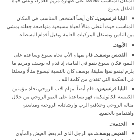
المكان المناسب فحافظ على طهارة مريم العذراء وعلى حياة
الطفل يسوع….
البابا فرنسيس:ـ
كان أيضاً الشخص المناسب في المكان
المناسب حيث أعطى مثالاً لحياة مسيحية متواضعة جعلته يمشي
بين الناس ويستقل المركبات العامة ويقبل أقدام البسطاء.
الأبوة:ـ
القديس يوسف:ـ
قام بمهام الأب تجاه يسوع وساعده على
النمو، فكان يسوع ينمو في القامة، إذ قدم له يوسف ومريم ما
يلزم لينمو نموًا سليمًا، يوسف كان بالنسبة ليسوع مثالًا ومعلمًا
في الحكمة التي تتغذى من كلمة الله….
البابا فرنسيس:ـ
قام أيضاً بمهام الاب الروحي تجاه مؤمنين
الكنيسة الكاثوليكية، فهو يساعدنا على النمو الروحي من خلال
مثاله الروحي وعلاقتهِ الرب وارشاداته الروحية ومتابعتهِ
واهتمامهِ بالجميع.
الخدمة:ـ
القديس يوسف:ـ
هو الرجل الذي لم يعطِ العيش والمأوى