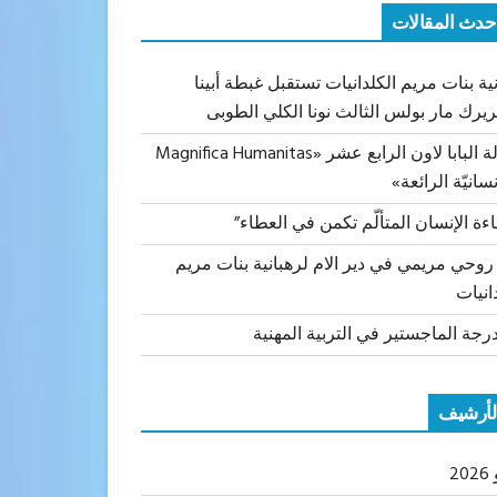
حدث المقالات
ية بنات مريم الكلدانيات تستقبل غبطة أبينا
ريرك مار بولس الثالث نونا الكلي الطوبى
رسالة البابا لاون الرابع عشر «Magnifica Humanitas
نسانيّة الرائعة»
اءة الإنسان المتألّم تكمن في العطاء”
 روحي مريمي في دير الام لرهبانية بنات مريم
انيات
رجة الماجستير في التربية المهنية
لأرشيف
20