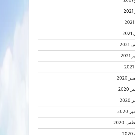
20
2
20
202
2021
2
 2020
2020
202
 2020
 2020
20