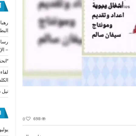
أ
رهبان
البط
– الإ
“انحن
لقاء
الكلد
نيل د
ا
698
0
يوليو 26