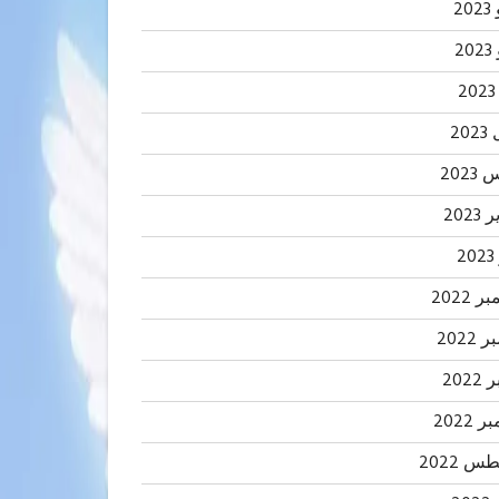
20
2
20
202
2023
2
 2022
2022
202
 2022
 2022