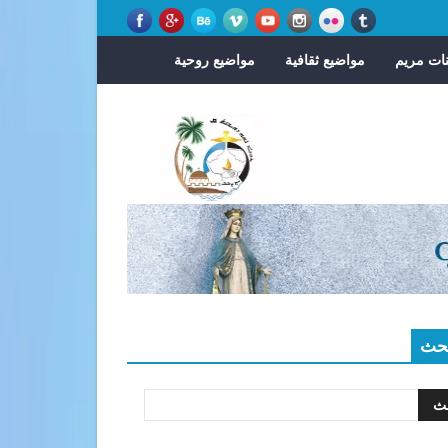
ات مريم
مواضيع ثقافية
مواضيع روحية
حث