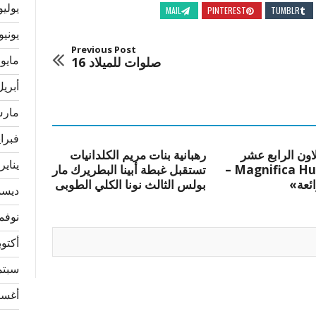
يوليو 24
MAIL
PINTEREST
TUMBLR
يونيو 024
Previous Post
مايو 2024
صلوات للميلاد 16
أبريل 24
مارس 4
فبراير 
لاون الرابع عشر
رهبانية بنات مريم الكلدانيات
يناير 024
«Magnifica Humanitas –
تستقبل غبطة أبينا البطريرك مار
ائعة»
بولس الثالث نونا الكلي الطوبى
ديسمبر
نوفمبر 
أكتوبر 3
سبتمبر
أغسطس