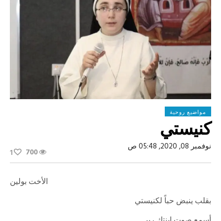
مواضيع روحية
كنيستي
نوفمبر 08, 2020, 05:48 ص
700
1
الأخت بولين
بقلب ينبض حباً لكنيستي
أسمع صوت ابنتك ربي