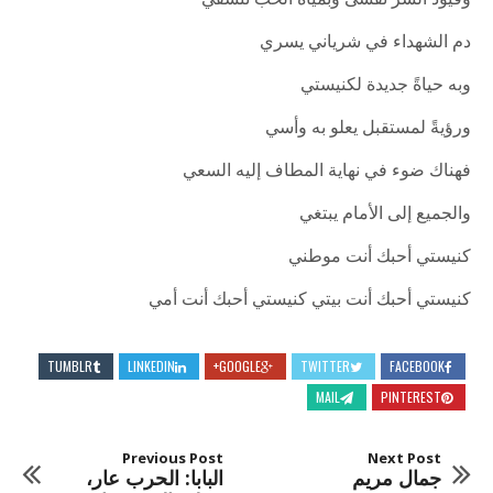
وقيود الشر تفشى وبمياه الحب تنسقي
دم الشهداء في شرياني يسري
وبه حياةً جديدة لكنيستي
ورؤيةً لمستقبل يعلو به وأسي
فهناك ضوء في نهاية المطاف إليه السعي
والجميع إلى الأمام يبتغي
كنيستي أحبك أنت موطني
كنيستي أحبك أنت بيتي كنيستي أحبك أنت أمي
TUMBLR
LINKEDIN
GOOGLE+
TWITTER
FACEBOOK
MAIL
PINTEREST
Previous Post
Next Post
جمال مريم
البابا: الحرب عار،