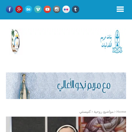
Home
مواضيع روحية
كنيستي