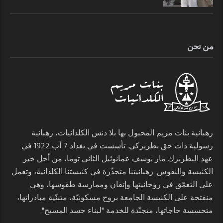
من نحن
رهبانية بنات مريم المحبول بها بلا دنس الكلدانيات، رهبانية
رسولية ذات حق بطريركي. تأسست في بغداد 7 آب 1922 في
عهد البطريرك مار يوسف عمانوئيل الثاني توما، من أجل خير
الكنيسة والنفوس. رهبانيتنا متجذّرة في كنيستنا الكلدانية، وتعمل
على التعمّق في روحانيتها وإتقان وممارسة طقوسها، وهي
منفتحة على الكنيسة الجامعة بروح مسكونيّة، متبنّية مبادراتها،
متحسسة حاجاتها، متجنّدة للخدمة "لبناء جسد المسيح".