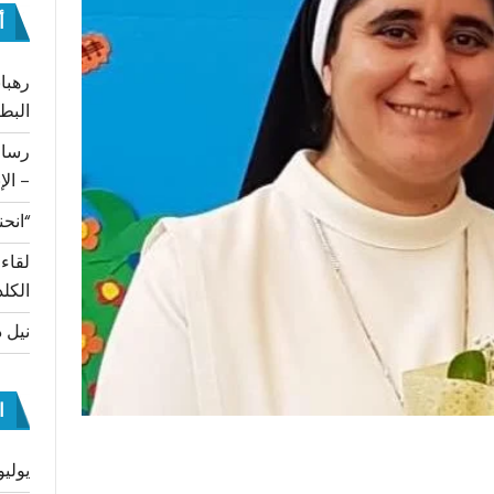
أ
رهبان
البط
– الإ
“انحن
لقاء
الكلد
نيل د
ا
يوليو 26