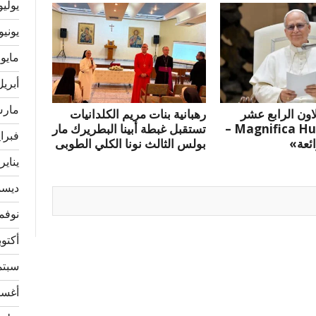
يوليو 23
يونيو 023
مايو 2023
أبريل 23
مارس 3
لاون الرابع عشر
رهبانية بنات مريم الكلدانيات
«Magnifica Humanitas –
تستقبل غبطة أبينا البطريرك مار
فبراير 
ائعة»
بولس الثالث نونا الكلي الطوبى
يناير 023
ديسمبر
نوفمبر 
أكتوبر 2
سبتمبر
أغسطس