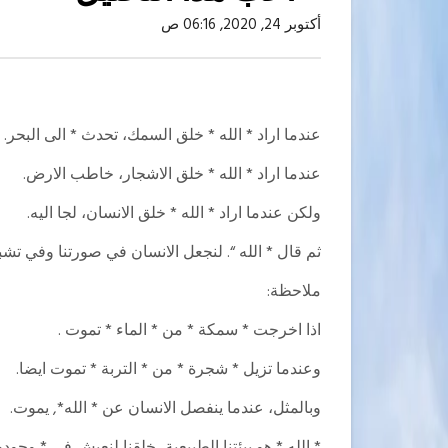
أكتوبر 24, 2020, 06:16 ص
عندما اراد * الله * خلق السمك، تحدث * الى البحر.
عندما اراد * الله * خلق الاشجار، خاطب الارض.
ولكن عندما اراد * الله * خلق الانسان، لجا اليه.
ثم قال * الله “. لنجعل الانسان في صورتنا وفي تشبهن
ملاحظة:
اذا اخرجت * سمكة * من * الماء * تموت .
وعندما تزيل * شجرة * من * التربة * تموت ايضا.
وبالمثل، عندما ينفصل الانسان عن * الله*, يموت.