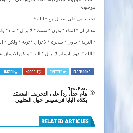
* الله * هو بيئتنا الطبيعية، خلقنا لنعيش في * وجود
موجودة.
دعنا نبقى على اتصال مع * الله *.
نتذكر ان * الماء * بدون * سمك * لا يزال * ماء * و
* التربة * بدون * شجرة * لا تزال * تربة * ولكن * 
* الله * بدون انسان لا يزال * الله * ولكن الانسان ب
LINKEDIN
GOOGLE+
TWITTER
FACEBOOK
Next Post
هام جداً، رداً على التحريف المتعمّد
بكلام البابا فرنسيس حول المثليين
RELATED ARTICLES