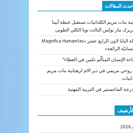
حدث المقالات
ية بنات مريم الكلدانيات تستقبل غبطة أبينا
ريرك مار بولس الثالث نونا الكلي الطوبى
رسالة البابا لاون الرابع عشر «Magnifica Humanitas
نسانيّة الرائعة»
اءة الإنسان المتألّم تكمن في العطاء”
 روحي مريمي في دير الام لرهبانية بنات مريم
انيات
رجة الماجستير في التربية المهنية
لأرشيف
20