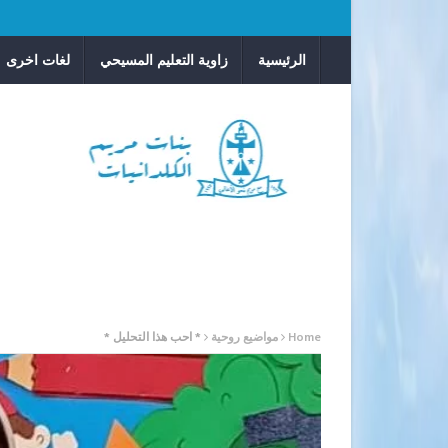
الرئيسية
زاوية التعليم المسيحي
لغات اخرى
Home
مواضيع روحية
* احب هذا التحليل *