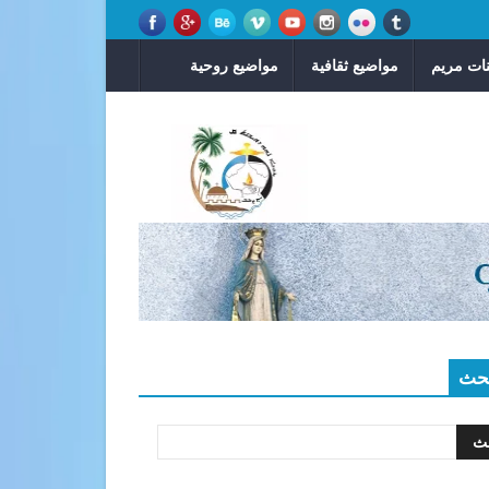
ات مريم
مواضيع ثقافية
مواضيع روحية
حث