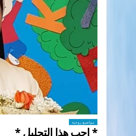
مواضيع روحية
* احب هذا التحليل *