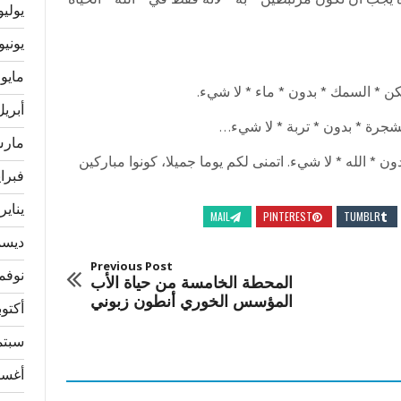
ه يجب ان نكون مرتبطين * به * لأنه فقط في * الله * الحياة
يوليو 24
يونيو 024
مايو 2024
لكن * السمك * بدون * ماء * لا شيء.
أبريل 24
الشجرة * بدون * تربة * لا شيء…
مارس 4
دون * الله * لا شيء. اتمنى لكم يوما جميلا، كونوا مباركين
فبراير 
يناير 024
MAIL
PINTEREST
TUMBLR
ديسمبر
Previous Post
نوفمبر 
المحطة الخامسة من حياة الأب
المؤسس الخوري أنطون زبوني
أكتوبر 3
سبتمبر
أغسطس