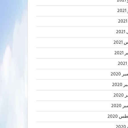
20
2
20
202
2021
2
 2020
2020
202
 2020
 2020
20