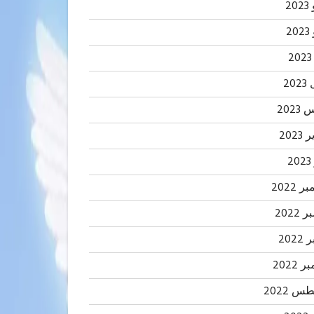
20
2
20
202
2023
2
 2022
2022
202
 2022
 2022