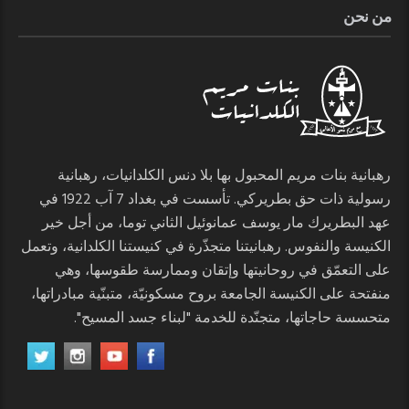
من نحن
رهبانية بنات مريم المحبول بها بلا دنس الكلدانيات، رهبانية
رسولية ذات حق بطريركي. تأسست في بغداد 7 آب 1922 في
عهد البطريرك مار يوسف عمانوئيل الثاني توما، من أجل خير
الكنيسة والنفوس. رهبانيتنا متجذّرة في كنيستنا الكلدانية، وتعمل
على التعمّق في روحانيتها وإتقان وممارسة طقوسها، وهي
منفتحة على الكنيسة الجامعة بروح مسكونيّة، متبنّية مبادراتها،
متحسسة حاجاتها، متجنّدة للخدمة "لبناء جسد المسيح".