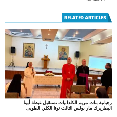
RELATED ARTICLES
رهبانية بنات مريم الكلدانيات تستقبل غبطة أبينا
البطريرك مار بولس الثالث نونا الكلي الطوبى