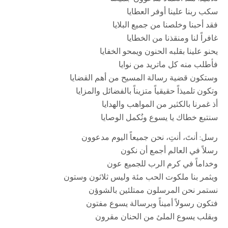
سكب ربنا علينا أوفر العطايا
فقد أحبنا وخلصنا من جميع البلايا
غافراً لنا ومنقذنا من الخطايا
يحنو علينا بقلبه الحنون ويمحو الخفايا
فأطلب منه كل ماتريد من نوايا
وستكون قضية رسالة المسيح من أهم القضايا
وتكون تلميذاً حقيقياً متزيناً بالفضائل والمزايا
أذ غمرنا بالكثير من المواهب والهدايا
سنتبع خطاك يا يسوع ونُكمل الوصايا
رسل: أنتَ، أنتِ، نحن جميعاً اليوم مدعوون
رسلاً في العالم أجمع أن نكون
وخداماً في كرم الرب للجميع عون
ويثمر بنا ملكوت الحب مئة وليس ثلاثون وستون
نستمر نحن المرسلون ممتلئين بالشوؤن
فتكون رسولاً أميناً وبرسالة يسوع مفتون
وبقلب يسوع الملئ من الحنان مقرون