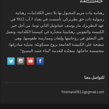
رهبانية بنات مريم المحبول بها بلا دنس الكلدانيات، رهبانية
رسولية ذات حق بطريركي. تأسست في بغداد 7 آب 1922 في
عهد البطريرك مار يوسف عمانوئيل الثاني توما، من أجل خير
الكنيسة والنفوس. رهبانيتنا متجذّرة في كنيستنا الكلدانية، وتعمل
على التعمّق في روحانيتها وإتقان وممارسة طقوسها، وهي
منفتحة على الكنيسة الجامعة بروح مسكونيّة، متبنّية مبادراتها،
متحسسة حاجاتها، متجنّدة للخدمة "لبناء جسد المسيح".
للتواصل معنا
fmimaria1922@gmail.com