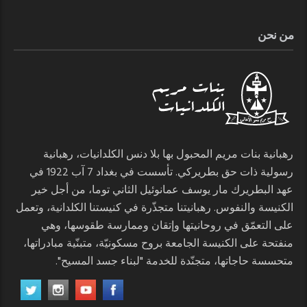
من نحن
رهبانية بنات مريم المحبول بها بلا دنس الكلدانيات، رهبانية
رسولية ذات حق بطريركي. تأسست في بغداد 7 آب 1922 في
عهد البطريرك مار يوسف عمانوئيل الثاني توما، من أجل خير
الكنيسة والنفوس. رهبانيتنا متجذّرة في كنيستنا الكلدانية، وتعمل
على التعمّق في روحانيتها وإتقان وممارسة طقوسها، وهي
منفتحة على الكنيسة الجامعة بروح مسكونيّة، متبنّية مبادراتها،
متحسسة حاجاتها، متجنّدة للخدمة "لبناء جسد المسيح".