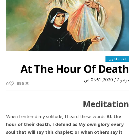
لغات اخرى
At The Hour Of Death
يونيو 17, 2020, 05:51 ص
896
0
Meditation
When I entered my solitude, I heard these words:
At the
hour of their death, I defend as My own glory every
soul that will say this chaplet; or when others say it