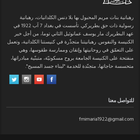
رهبانية بنات مريم المحبول بها بلا دنس الكلدانيات، رهبانية
رسولية ذات حق بطريركي. تأسست في بغداد 7 آب 1922 في
عهد البطريرك مار يوسف عمانوئيل الثاني توما، من أجل خير
الكنيسة والنفوس. رهبانيتنا متجذّرة في كنيستنا الكلدانية، وتعمل
على التعمّق في روحانيتها وإتقان وممارسة طقوسها، وهي
منفتحة على الكنيسة الجامعة بروح مسكونيّة، متبنّية مبادراتها،
متحسسة حاجاتها، متجنّدة للخدمة "لبناء جسد المسيح".
للتواصل معنا
fmimaria1922@gmail.com