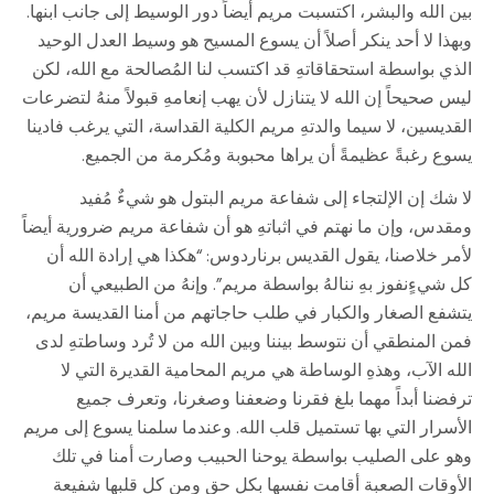
بين الله والبشر، اكتسبت مريم أيضاً دور الوسيط إلى جانب ابنها.
وبهذا لا أحد ينكر أصلاً أن يسوع المسيح هو وسيط العدل الوحيد
الذي بواسطة استحقاقاتهِ قد اكتسب لنا المُصالحة مع الله، لكن
ليس صحيحاً إن الله لا يتنازل لأن يهب إنعامهِ قبولاً منهُ لتضرعات
القديسين، لا سيما والدتهِ مريم الكلية القداسة، التي يرغب فادينا
يسوع رغبةً عظيمةً أن يراها محبوبة ومُكرمة من الجميع.
لا شك إن الإلتجاء إلى شفاعة مريم البتول هو شيءٌ مُفيد
ومقدس، وإن ما نهتم في اثباتهِ هو أن شفاعة مريم ضرورية أيضاً
لأمر خلاصنا، يقول القديس برناردوس: “هكذا هي إرادة الله أن
كل شيءٍنفوز بهِ ننالهُ بواسطة مريم”. وإنهُ من الطبيعي أن
يتشفع الصغار والكبار في طلب حاجاتهم من أمنا القديسة مريم،
فمن المنطقي أن نتوسط بيننا وبين الله من لا تُرد وساطتهِ لدى
الله الآب، وهذهِ الوساطة هي مريم المحامية القديرة التي لا
ترفضنا أبداً مهما بلغ فقرنا وضعفنا وصغرنا، وتعرف جميع
الأسرار التي بها تستميل قلب الله. وعندما سلمنا يسوع إلى مريم
وهو على الصليب بواسطة يوحنا الحبيب وصارت أمنا في تلك
الأوقات الصعبة أقامت نفسها بكل حق ومن كل قلبها شفيعة