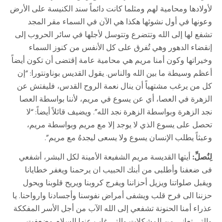
لأولادها ومحامية لهم ومثلما كانت دائماً سند الكنيسة على الأرض
وعونها في أول نشوئها هكذا هي الآن في السماء مقر المجد
تشفع لها إلى الله وتتضرع وتتوسل لأجلها في سائر الحروب إلى
إنقضاء الدهور وهي تُفرق على كل الأنفس من كنوز السماء
وخيراتها وكون أمنا مريم هي محامية عامة إقتضى أن تكون أيضاً
أعظم وسيطة ما بين الله والناس. يقول القديس بوناونتورا: “إن
كل من يرغب مشتهياً أن ينال نعمة الروح القدس، فليفتش عن
الزهرة في العصا، أي عن يسوع في مريم، لأننا بواسطة العصا
نجد الزهرة وبواسطة الزهرة نجد الله”. ويضيف قائلاً أيضاً: “لا
تحصل على يسوع الذي لا يوجد إلا مع مريم وبواسطة مريم،
وعبثاً يطلب الإنسان يسوع ولا يسعى ليجدهُ مع مريم”.
لِنُصلِّ:
أيتها القديسة مريم الشفيعة الأمينة لكل البشر، أشفعي
فى ضعفنا وأطلبى من أبنك الحبيب ان يرحمنا ويغفر خطايانا
ويقبل صلواتنا ويزيل أحزاننا ويفرج كروبنا ويريح قلوبنا ويحول
حزننا الى فرح قلب ويشفى أمراض نفوسنا وأجسادنا وارواحنا. يا
عذراء أمنا الحنونة تشفعي إلى الله الآب من أجل الأسر المفككة
والتى تعاني من المشكلات والتى غاب عنها السلام وضعفت