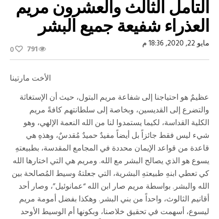
التأمل الثالث والعشرون مريم
العذراء شفيعة جميع البشر
مايو 22, 2020, 18:36 م
791
0
الأخت مارتينا
عظيمٌ هو احتياجنا إلى شفاعة مريم البتول، حيث أن الإستغاثة
والتضرع إلى القديسين، وبخاصة إلى سلطانتهم كافةً مريم
الكلية القداسة، لكيما يستمدوا لنا من الله النعمة الإلهي، وهو
شيء ليس فقط جائزاً بل أيضاً مفيدٌ حميدٌ مُقدسٌ، وهذهِ هي
قاعدة من قواعد الإيمان محددة في المجامع المقدسة، بطبيعتهِ
يسوع هو الذي يصالح البشر مع الله. ومريم هي التي اختارها الله
كي تعطي ابنهِ طبيعتهِ البشرية، التي جعلتهُ وسيط المُصالحة بين
الله والبشر. بواسطة مريم صار ابن الله “عمانوئيل”، وصار أحد
أقانيم الثالوث، واحداً من بني البشر. وهكذا بفضل أمومة مريم
ليسوع، أسهمت في تحقيق خلاصنا، وبكونها أم الوسيط الأوحد