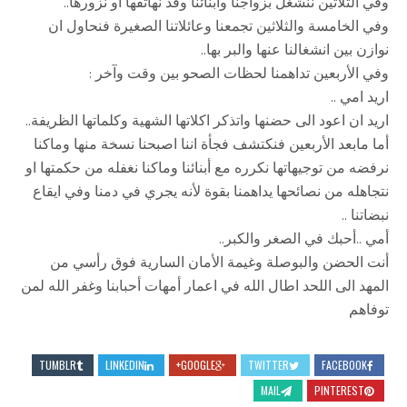
وفي الثلاثين ننشغل بزواجنا وابنائنا وقد نهاتفها أو نزورها..
وفي الخامسة والثلاثين تجمعنا وعائلاتنا الصغيرة فنحاول ان
نوازن بين انشغالنا عنها والبر بها..
وفي الأربعين تداهمنا لحظات الصحو بين وقت وآخر :
اريد امي ..
اريد ان اعود الى حضنها واتذكر اكلاتها الشهية وكلماتها الظريفة..
أما مابعد الأربعين فنكتشف فجأة اننا اصبحنا نسخة منها وماكنا
نرفضه من توجيهاتها نكرره مع أبنائنا وماكنا نغفله من حكمتها او
نتجاهله من نصائحها يداهمنا بقوة لأنه يجري في دمنا وفي ايقاع
نبضاتنا ..
أمي ..أحبك في الصغر والكبر..
أنت الحضن والبوصلة وغيمة الأمان السارية فوق رأسي من
المهد الى اللحد اطال الله في اعمار أمهات أحبابنا وغفر الله لمن
توفاهم
TUMBLR
LINKEDIN
GOOGLE+
TWITTER
FACEBOOK
MAIL
PINTEREST