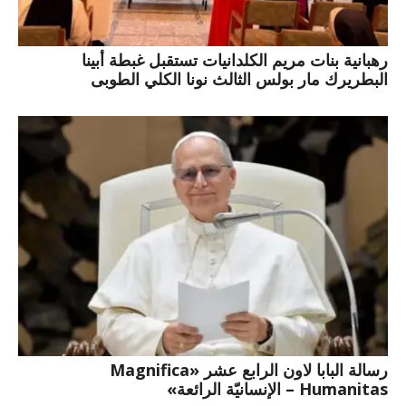
رهبانية بنات مريم الكلدانيات تستقبل غبطة أبينا
البطريرك مار بولس الثالث نونا الكلي الطوبى
رسالة البابا لاون الرابع عشر «Magnifica
Humanitas – الإنسانيّة الرائعة»