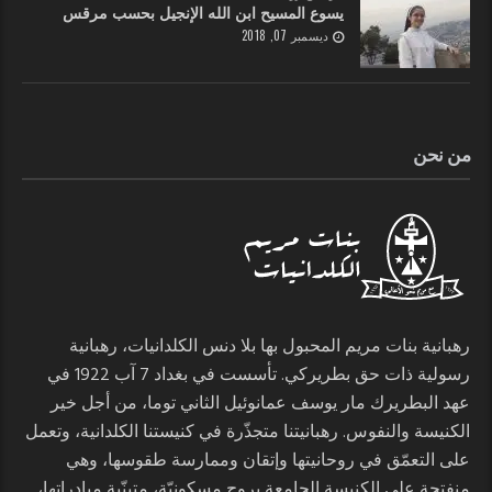
يسوع المسيح ابن الله الإنجيل بحسب مرقس
ديسمبر 07, 2018
من نحن
رهبانية بنات مريم المحبول بها بلا دنس الكلدانيات، رهبانية
رسولية ذات حق بطريركي. تأسست في بغداد 7 آب 1922 في
عهد البطريرك مار يوسف عمانوئيل الثاني توما، من أجل خير
الكنيسة والنفوس. رهبانيتنا متجذّرة في كنيستنا الكلدانية، وتعمل
على التعمّق في روحانيتها وإتقان وممارسة طقوسها، وهي
منفتحة على الكنيسة الجامعة بروح مسكونيّة، متبنّية مبادراتها،