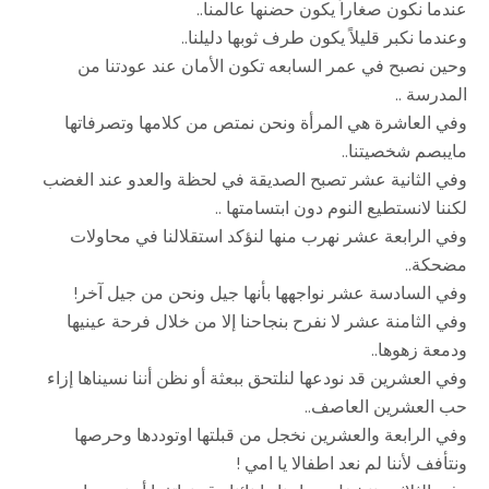
عندما نكون صغاراً يكون حضنها عالمنا..
وعندما نكبر قليلاً يكون طرف ثوبها دليلنا..
وحين نصبح في عمر السابعه تكون الأمان عند عودتنا من
المدرسة ..
وفي العاشرة هي المرأة ونحن نمتص من كلامها وتصرفاتها
مايبصم شخصيتنا..
وفي الثانية عشر تصبح الصديقة في لحظة والعدو عند الغضب
لكننا لانستطيع النوم دون ابتسامتها ..
وفي الرابعة عشر نهرب منها لنؤكد استقلالنا في محاولات
مضحكة..
وفي السادسة عشر نواجهها بأنها جيل ونحن من جيل آخر!
وفي الثامنة عشر لا نفرح بنجاحنا إلا من خلال فرحة عينيها
ودمعة زهوها..
وفي العشرين قد نودعها لنلتحق ببعثة أو نظن أننا نسيناها إزاء
حب العشرين العاصف..
وفي الرابعة والعشرين نخجل من قبلتها اوتوددها وحرصها
ونتأفف لأننا لم نعد اطفالا يا امي !