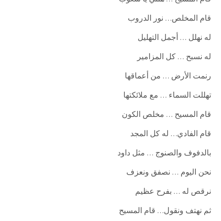
قام المخلص… نور الدروب
له نهلل … أجمل التهليل
له نسبح … كل المزامير
رنمت الأرض … من أعماقها
تهللت السماء … مع ملائكتها
قام المسيح … مخلص الكون
قام الفادي… له كل المجد
بالدفوف والصنوج … مثل داود
نحن اليوم … نصفق ونعزف
نرقص له … بفرح عظيم
ثم نهتف ونقول… قام المسيح