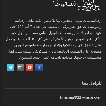
رهبانية بنات مريم المحبول بها بلا دنس الكلدانيات، رهبانية
رسولية ذات حق بطريركي. تأسست في بغداد 7 آب 1922 في
عهد البطريرك مار يوسف عمانوئيل الثاني توما، من أجل خير
الكنيسة والنفوس. رهبانيتنا متجذّرة في كنيستنا الكلدانية، وتعمل
على التعمّق في روحانيتها وإتقان وممارسة طقوسها، وهي
منفتحة على الكنيسة الجامعة بروح مسكونيّة، متبنّية مبادراتها،
متحسسة حاجاتها، متجنّدة للخدمة "لبناء جسد المسيح".
للتواصل معنا
fmimaria1922@gmail.com