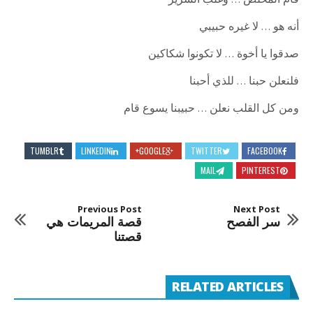
قام المخلص … وغلب الشرير
أنه هو … لا غيره حبيبي
صدقوا يا أخوة … لا تكونوا شكاكين
فلنعلن حبنا … للذي أحبنا
ومن كل القلب نعلن … حبيبنا يسوع قام
TUMBLR
LINKEDIN
GOOGLE+
TWITTER
FACEBOOK
MAIL
PINTEREST
Previous Post
Next Post
سر الفصح
قصة المريمات هي
قصتنا
RELATED ARTICLES