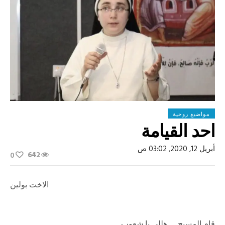
مواضيع روحية
احد القيامة
أبريل 12, 2020, 03:02 ص
642
0
الاخت بولين
قام المسيح … هللي يا شعوب