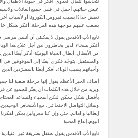
تتحاشوا انتقال العدوى. أفكر في حيوية الأطفال والأ
عيش حياتهم. أحمل في قلبي جميع العائلات ولاسيما ت
تعيش حدادًا بسبب فيروس الكورونا أو لأسباب أخرى. 
يصعب عليهم مواجهة هذه المرحلة، أفكر بشكل خاص ب
تابع الأب الاقدس يقول لا يمكنني أن أنسى مرضى
أفكر بسخاء الذين يخاطرون من أجل علاج هذا الوب
من الأبطال، أبطال الحياة اليوميّة! أذكر أيضًا ا
والمستقبل. يتوجّه فكري أيضًا إلى الموقوفين في 
وأحبائهم بسبب الوباء، أفكر أيضًا بالمشرّدين الذين ل
أضاف الحبر الأعظم يقول إنها مرحلة صعبة لنا جميعًا،
ويريد من خلال هذه الكلمات أن يعبِّر للجميع عن قرب
بأفضل شكل ممكن: لنكن أسخياء ولنساعد المحتاجين 
وسائل التواصل الاجتماعي، مع الأشخاص الوحيدين، 
إيطاليا والعالم. حتى وإن كنا معزولين يمكن لفكرنا ور
اليوم: إبداع المحبة.
تابع الأب الاقدس يقول نحتفل بطريقة غير اعتيادية ب