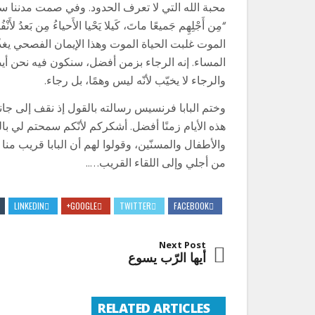
محبة الله التي لا تعرف الحدود. وفي صمت مدننا س
“مِن أَجْلِهِم جَميعًا ماتَ، كَيلا يَحْيا الأَحياءُ مِن بَعدُ 
الموت غلبت الحياة الموت وهذا الإيمان الفصحي يغ
المساء. إنه الرجاء بزمن أفضل، سنكون فيه نحن أيض
والرجاء لا يخيّب لأنّه ليس وهمًا، بل رجاء.
وختم البابا فرنسيس رسالته بالقول إذ نقف إلى جان
هذه الأيام زمنًا أفضل. أشكركم لأنّكم سمحتم لي با
والأطفال والمسنّين، وقولوا لهم أن البابا قريب منا 
من أجلي وإلى اللقاء القريب…..
LINKEDIN
GOOGLE+
TWITTER
FACEBOOK
Next Post
أيها الرّب يسوع
RELATED ARTICLES