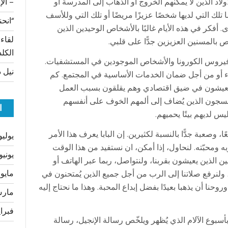
ولاد الذين لا يمكنهم الخروج أو الذهاب إلى المدرسة أو
– الإ
لك التي لديها شخصًا عزيزًا مريضًا أو تلك التي وللأسف
“انحن
أفكر في هذه الأيام غالبًا بالأشخاص الوحيدين الذين
لقاء
المسنين العزيزين جدًّا على قلبي.
الكلد
 فيروس الكورونا والأشخاص الموجودين في المستشفيات.
نيل د
اء أو من أجل ضمان الخدمات الأساسية في المجتمع. كم
لذين يعيشون في ضيق اقتصادي وهم يقلقون بسبب العمل
السجون الذين يُضاف إلى ألمهم الخوف على أنفسهم
ا
يس لديهم بيتًا يحميهم.
 وصعبة جدًّا بالنسبة لكثيرين. إن البابا يعرف هذا الأمر
يوليو 26
ه ومحبّته. لنحاول، إذا أمكن، ان نستفيد من هذا الوقت
يونيو 026
الذين يعيشون بقربنا، ولنتواصل، ربما عبر الهاتف أو
مايو 2026
ولنرفع صلاتنا إلى الرب من أجل جميع الذين يُمتحنون في
وحنا أن يذهبا بعيدًا بفضل إبداع المحبة. وهذا ما نحتاج إليه
مارس 6
فبراير 
أسبوع الآلام الذي يُظهر ويلخّص رسالة الإنجيل، رسالة