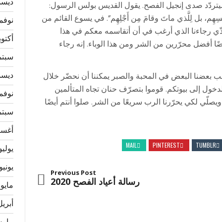
ديسمبر
يتردّد صدى إنجيل الفصح. يقول القديس بولس الرسول:
لأَنْفُسِهِم، بل لِلَّذي ماتَ وقامَ مِن أَجْلِهِم”. في يسوع القائم من
نوفمبر 
ذّي رجاءنا الذي أرغب في أن أتقاسمه معكم في هذا
أكتوبر 5
ًا أفضل محرّرين من الشر ومن هذا الوباء. إنه رجاء
سبتمبر
ديسمبر
ب بعضنا البعض في المحبة والصبر يمكننا أن نحضّر خلال
لدخول إلى بيوتكم. قوموا بتصرّف حنان تجاه المتألمين
نوفمبر 
ويصلّي لكي يحرّرنا الرب سريعًا من الشر. صلوا أنتم أيضًا
سبتمبر
أغسطس
MAIL
PINTEREST
TUMBLR
يوليو 24
يونيو 024
Previous Post
رسالة أعياد الفصح 2020
مايو 2024
أبريل 24