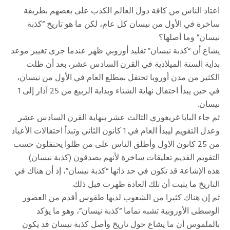
اعتاد الناس من كافة دول العالم الكذب على بعضهم بطريقة
ساخرة في الأول من نيسان كل عام، لكن ما هو تاريخ “كذبة
نيسان” وما أصلها؟
يشاع أن “كذبة نيسان” تقليد أوروبي ظهر عندما جرى تغيير موعد
بداية السنة الميلادية في القرن السادس عشر، بعد أن ظلت
الكثير من مدن أوروبا تحتفل بمطلع العام في الأول من نيسان،
في حين يبدأ احتفال نهاية الشتاء وبداية الربيع من 25 آذار إلى 1
نيسان.
ثم جاء البابا غريغوري الثالث عشر بنهاية القرن السادس عشر
وعدل التقويم ليبدأ العام في 1 كانون الثاني وتبدأ احتفالات الأعياد
من 25 كانون الاول وأطلق الناس على من ظلوا يحتفلون حسب
التقويم القديم تعليقات ساخرة لأنهم يصدقون (كذبة نيسان).
هذه الإشاعة قد تكون في حد ذاتها “كذبة نيسان”، إذ أن هناك في
التاريخ ما يثبت أن تلك العادة ظهرت قبل ذلك.
ثم إن هناك كثيرا من الشعوب لديها طقوس أقدم من العصور
الوسطى الأوروبية تشبه تماما “كذبة نيسان”، وهو ما يؤكد
بالملموس أن ما يشاع حول تاريخ وأصل كذبة نيسان قد يكون