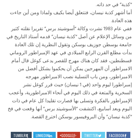
“كذبة” في حد ذاته.
أما أشهر كذبة نيسان، فتتعلق أيضا بكيف ولماذا ومن أين جاءت
هذه العادة.
ففي عام 1983 نشرت وكالة “أسوشيتد برس” تقريرا نقلته كثير
من وسائل الإعلام عن أصل “كذبة نيسان” قدمه أستاذ التاريخ في
جامعة بوسطن جوزيف بوسكن وتقول النظرية إن تلك العادة
بدأت مطلع القرن الرابع الميلادي في عهد الإمبراطور الروماني
قسطنطين، فقد كان هناك مهرج للقصر يدعى كوغل قال أمام
الامبراطور أن المهرجين يمكن أن يحكموا بشكل أفضل من
الامبراطور، ومن باب التسلية نصب الامبراطور مهرجه
إمبراطورا ليوم واحد (في 1 نيسان) حيث قرر كوغل نشر
السخرية والمتعة في ذلك اليوم في أنحاء الامبراطورية، وأعجب
الإمبراطور بالفكرة وتسلى بها فصارت تقليدا كل عام في ذات
اليوم وبعد أسابيع، اكتشفت “الأسوشيتد برس” أنها وقعت في فخ
“كذبة نيسان” وأن البروفيسور بوسكن اخترع القصة.
TUMBLR
LINKEDIN
GOOGLE+
TWITTER
FACEBOOK