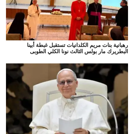
رهبانية بنات مريم الكلدانيات تستقبل غبطة أبينا
البطريرك مار بولس الثالث نونا الكلي الطوبى