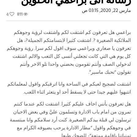
مارس 22, 2020, 03:15 ص
811
4
براعمي هل تعرفون كم اشتقت لكم واشتقت لرؤية وجوهكم
الملائكية الصغيرة ?. اشتقت كثيرا لابتسامتكم الجميلة?، هل
تعرفون يا صغاري وبراعمي سوف اقول لكم سرا. رؤية وجوهكم
كل يوم هي التي كانت تجعلني أنسى كل التعب والالم. اشتقت
لدخولي الصف وأنتم تقومون بحضني واحدا تلو الاخر وأنتم
تقولون “نحبك ماسير”.
اشتقت لضجيج لعبكم في الساحة وانا اترقبكم واقول لمعلماتكم
انتبهوا عليهم جيدا حتى لا يسقط أحد او يتعثر اثناء اللعب.
هل تعرفون بأنني اخاف عليكم كثيرا. اشتقت لكم عندما كنتم
تمرون من امام باب الادارة وتسلمون عليَّ وفي بعض الاحيان
ترسلون لي قبلة بيدكم الصغيرة. كنت أرد سلامكم وانا مبتسمة
في وجوهكم واقول “مطار الادارة يرحب بضيوفه الكرام مع
تمنياتنا بإقامة ممتعة”- للضحك طبعا