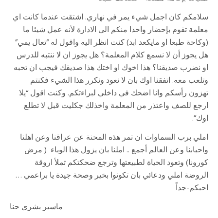
سلامكم كان اجمل شيء يمر في نهاري. اشتقت عندما كانت اي
معلمة تقوم بإحضار واحدا منكم الى الادارة لأنه عمل شيئا ما
(وكاحة طبعا او مايكعد ابد) كنت انظر اليه واقول له “تعال يمي”
هل يجوز أن لا نسمع كلام المعلمة؟ هل يجوز ان لا ننتبه للدرس
او نضرب صديقنا؟ هذا اخوك او اختك هذا صديقك فيجب ان تحبه
وتلعب معه. اتفقنا اوك بان لا نعود ونكرر هذا الشيء فكنتم
تهزون رأسكم وانا اضحك في داخلي لبراءتكم. وكنت اقول “يلا
ارجع للصف واعتذر من المعلمة واخذلك جكليت قبل لا تطلع
اوك”.
املي برب السماوات ان تمر هذه المحنة عن عراقنا وعن اهلنا
واحبابنا وعن العالم أجمع .. املنا بان يزول هذا الوباء ( مرض
كورونا) وتعود الحياة لطبيعتها وترجع ضحكتكم تملأ اروقة
الروضة املي ودعائي بان تكونوا بخير وصحة جيدة يا براعمي …
احبكم-جداً
ماسير بشرى حنا