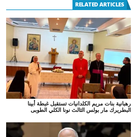
RELATED ARTICLES
رهبانية بنات مريم الكلدانيات تستقبل غبطة أبينا
البطريرك مار بولس الثالث نونا الكلي الطوبى