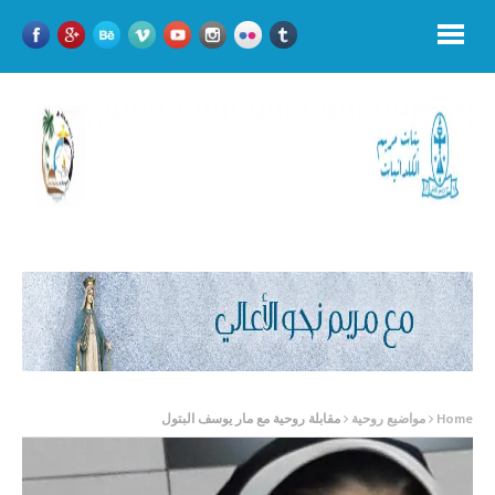
Home
مواضيع روحية
مقابلة روحية مع مار يوسف البتول