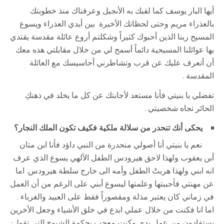
أيها البار يوسف كما لقبك به الأنجيل وعرفناك منذ خطوبتك
بالعذراء مريم وحتى لحظاتك الأخيرة بين أيدي العذراء ويسوع
المسيح ربنا الذين أحبوك كثيراً وشكلتم أروع عائلة مقدسة يقتدي
بها عوائلنا المسيحية دائماً أسمح لي من خلال مقابلتي هذه معك
أن أتعرف عليك عن قرب وتشاطرني أحاسيسك مع العائلة
المقدسة .
تفضلي يا بنيتي فأنا مستعد لأجابتك عن كل ما يخلد في ذهنكِ
الحائر تجاه شخصيتي .
يحكى أنك تنحدر من سلالة ملكية فكيف تكون الملك النجار؟
نعم يا بنيتي أنا أصولي منحدرة من النبي داؤد فأنا ابن متان
أبن يعقوب ولهذا لاحق هيرودس الطفل الألهي يسوع الذي عرف
انه ابني ولهذا هربتُ الطفل وأمه الى خارج سلطة هيرودس. اما
عن مهنتي فأحببتها وعلمتها ليسوع أبني على الرغم من أن العمل
في زماني كان يعتبر مذلة ومقصوراً فقط على العبيد والغرباء .
اما انا فكنت من خلال عملي ابدع في خلق الأشياء وجعل الأخرين
يستفادون من عمل يدي وكنت معجب بحكمة الشيوخ التي تقول: