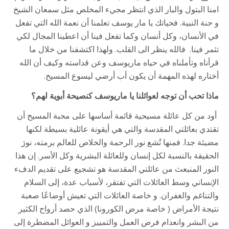
امنا البتول والبار الذي انتظر مجيء المخلص مثل سمعان الشيخ
و حنة النبية. فحياتك يا مار يوسف تعلمنا أن نعمة الله التي تفعل
في الأنسان، وكل أنسان وكما تفعل فينا أن اعطينا المجال لكي
تثمر فينا. فالله ينظر الى القلب. ولهذا اكتشفنا من خلال ما
قرأناه وتأملناه في حياه ماريوسف وعن قداسته وكيف أن الله
أختاره لهذه المهمة أن يكون أب أرضي ليسوع المسيح.
ماذا تحب أن توجه لعوائلنا يا ماريوسف كنصيحة أبوية لهم؟
أود من كل عائلة مسيحية قائمة أساسها على محبة المسيح أن
تقتدي بعائلتي المقدسة والتي هي أيقونة عائلية بسيطة لكنها
مضيئة جدا. فمنها تُشع نور الرحمة والخلاص للعالم برمته، نورَ
الحقيقة بالنسبة لكل إنسان وللعائلة البشرية وكل الأسر. إن هذا
النور المنبعث من عائلتي المقدسة هو تشجيع على تقديم الدفء
الإنساني وسط العائلات التي تفتقر، لأسباب عدة، إلى السلام
والتناغم والغفران. و خاصة العائلات التي تعيش أوضاعًا صعبة
نتيجة الأمراض ( خاصة مرض الكورونا) الذي حصد أرواح الكثير
من البشر وانعدام فرص العمل والتمييز و العوائل المضطرة إلى