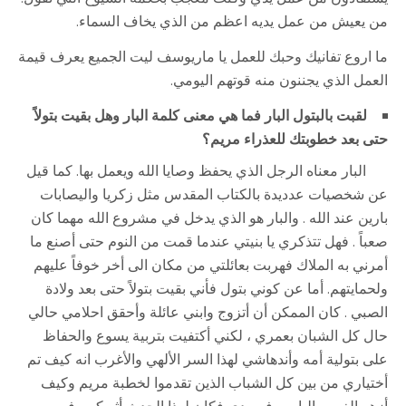
من يعيش من عمل يديه اعظم من الذي يخاف السماء.
ما اروع تفانيك وحبك للعمل يا ماريوسف ليت الجميع يعرف قيمة
العمل الذي يجننون منه قوتهم اليومي.
لقبت بالبتول البار فما هي معنى كلمة البار وهل بقيت بتولاً
حتى بعد خطوبتك للعذراء مريم؟
البار معناه الرجل الذي يحفظ وصايا الله ويعمل بها. كما قيل
عن شخصيات عدديدة بالكتاب المقدس مثل زكريا واليصابات
بارين عند الله . والبار هو الذي يدخل في مشروع الله مهما كان
صعباً . فهل تتذكري يا بنيتي عندما قمت من النوم حتى أصنع ما
أمرني به الملاك فهربت بعائلتي من مكان الى أخر خوفاً عليهم
ولحمايتهم. أما عن كوني بتول فأني بقيت بتولاً حتى بعد ولادة
الصبي . كان الممكن أن أتزوج وابني عائلة وأحقق احلامي حالي
حال كل الشبان بعمري ، لكني أكتفيت بتربية يسوع والحفاظ
على بتولية أمه وأندهاشي لهذا السر الألهي والأغرب انه كيف تم
أختياري من بين كل الشباب الذين تقدموا لخطبة مريم وكيف