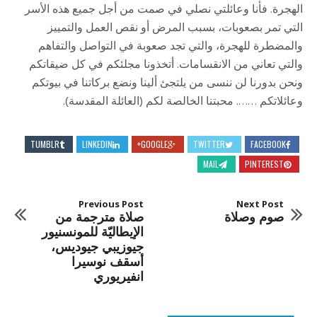
الهجرة. فأنا وعائلتي نصلي في صمت من أجل جميع هذه الأسر
التي تمر بصعوبات، بسبب المرض أو نقص العمل والتمييز
والمضطرة للهجرة، والتي تجد صعوبة في التواصل والتفاهم
والتي تعاني من الانقسامات. أتخذونا مجلئكم في كل ضيقاتكم
ونحن بدورنا لن ننسى من يلتجئ ألينا ونضع بركاتنا في بيوتكم
وعائلاتكم ……. محبتنا الخالصة لكم (العائلة المقدسة).
TUMBLR
LINKEDIN
GOOGLE+
TWITTER
FACEBOOK
MAIL
PINTEREST
Previous Post
Next Post
صوم وصلاة
صلاة مترجمة من
الإيطاليّة للمونسنيور
جيوزيبي جيوديس،
أسقف نوسيرا
انفيريوري