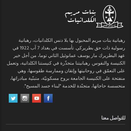
رهبانية بنات مريم المحبول بها بلا دنس الكلدانيات، رهبانية
رسولية ذات حق بطريركي. تأسست في بغداد 7 آب 1922 في
عهد البطريرك مار يوسف عمانوئيل الثاني توما، من أجل خير
الكنيسة والنفوس. رهبانيتنا متجذّرة في كنيستنا الكلدانية، وتعمل
على التعمّق في روحانيتها وإتقان وممارسة طقوسها، وهي
منفتحة على الكنيسة الجامعة بروح مسكونيّة، متبنّية مبادراتها،
متحسسة حاجاتها، متجنّدة للخدمة "لبناء جسد المسيح".
للتواصل معنا