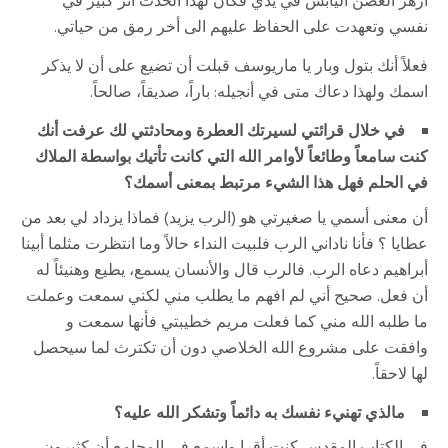
أزهر الغصن اليابس في يدي فكان لهذا الحدث أثر كبير في
نفسي وتعهدت على الحفاظ عليهم الى أخر رمق من حياتي.
فعلاً أنك بتول وبار يا ماريوسف قبلت أن تضيع على أن لا يذكر
اسمك ولهذا دعاك متى في أنجيله: باراً، صديقاً، صالحاً.
في خلال قرائتي لسيرتك العطرة ومحادثتي لك عرفت أنك
كنت سامعاً وطائعاً لأوامر الله التي كانت تأتيك بواسطة الملاك
في الحلم فهل هذا الشيء مرتبط بمعنى أسمك؟
أن معنى أسمي يا صغيرتي هو (الرب يزيد) فماذا يزداد لي بعد من
عطايا ؟ فأنا ناداني الرب فلبيت النداء حالاً وما انتظرت مثلما أبينا
أبراهيم دعاه الرب. فالرب قال والأنسان يسمع، يطيع وهنيئاً له
أن فعل. صحيح أني لم افهم ما يطلب مني لكني سمعت وعملت
ما طلبه الله مني كما فعلت مريم خطيبتي فأنها سمعت و
وافقت على مشروع الله الخلاصي دون أن تكترث لما سيحصل
لها لاحقاً.
مالذي تهنيء نفسك به دائماً وتشكر الله عليه؟