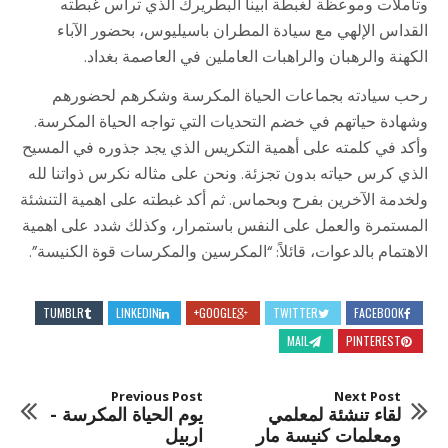
وتأملات وموعظة لغبطة أبينا البطريرك الذي ترأس غبطته
القداس الإلهي مع سيادة المطران باسيليوس، بحضور الآباء
الكهنة والرهبان والراهبات العاملين في العاصمة بغداد.
رحب سيادته بجماعات الحياة المكرسة وشكرهم لحضورهم
وشهادة حياتهم في خضم التحديات التي تواجه الحياة المكرسة.
وأكد في كلمته على أهمية التكريس الذي يجد جذوره في المسيح
الذي كرس حياته بدون تجزئة. ونحن على مثاله نكرس ذواتنا لله
ولخدمة الآخرين بفرح وبحماس. ثم أكد غبطته على اهمية التنشئة
المستمرة والعمل على النفس باستمرار، وكذلك شدد على اهمية
الاهتمام بالدعوات، قائلاً: “المكرسين والمكرسات قوة الكنيسة”.
TUMBLR
LINKEDIN
GOOGLE+
TWITTER
FACEBOOK
MAIL
PINTEREST
Previous Post
Next Post
لقاء تنشئة لمعلمي
يوم الحياة المكرسة -
ومعلمات كنيسة مار
اربيل