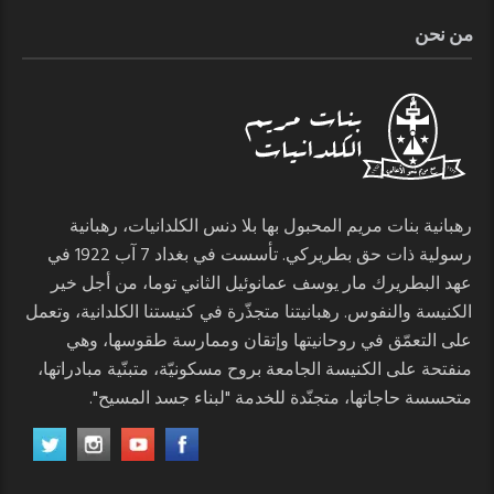
من نحن
رهبانية بنات مريم المحبول بها بلا دنس الكلدانيات، رهبانية
رسولية ذات حق بطريركي. تأسست في بغداد 7 آب 1922 في
عهد البطريرك مار يوسف عمانوئيل الثاني توما، من أجل خير
الكنيسة والنفوس. رهبانيتنا متجذّرة في كنيستنا الكلدانية، وتعمل
على التعمّق في روحانيتها وإتقان وممارسة طقوسها، وهي
منفتحة على الكنيسة الجامعة بروح مسكونيّة، متبنّية مبادراتها،
متحسسة حاجاتها، متجنّدة للخدمة "لبناء جسد المسيح".