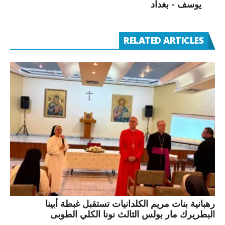
يوسف - بغداد
RELATED ARTICLES
رهبانية بنات مريم الكلدانيات تستقبل غبطة أبينا
البطريرك مار بولس الثالث نونا الكلي الطوبى