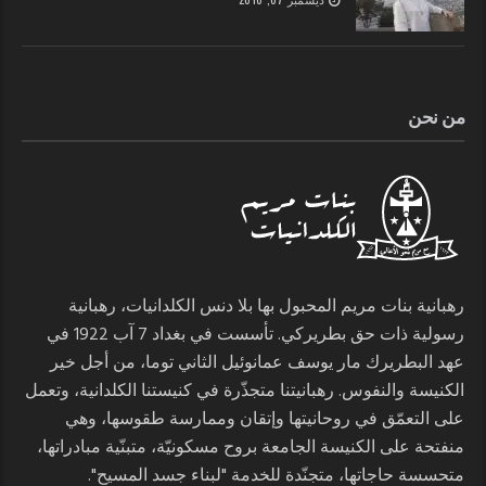
من نحن
رهبانية بنات مريم المحبول بها بلا دنس الكلدانيات، رهبانية
رسولية ذات حق بطريركي. تأسست في بغداد 7 آب 1922 في
عهد البطريرك مار يوسف عمانوئيل الثاني توما، من أجل خير
الكنيسة والنفوس. رهبانيتنا متجذّرة في كنيستنا الكلدانية، وتعمل
على التعمّق في روحانيتها وإتقان وممارسة طقوسها، وهي
منفتحة على الكنيسة الجامعة بروح مسكونيّة، متبنّية مبادراتها،
متحسسة حاجاتها، متجنّدة للخدمة "لبناء جسد المسيح".