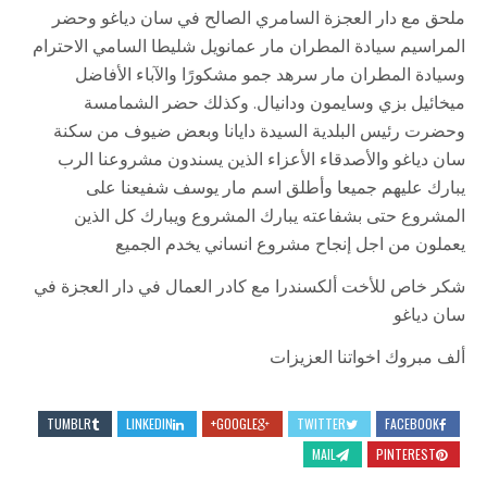
ملحق مع دار العجزة السامري الصالح في سان دياغو وحضر
المراسيم سيادة المطران مار عمانويل شليطا السامي الاحترام
وسيادة المطران مار سرهد جمو مشكورًا والآباء الأفاضل
ميخائيل بزي وسايمون ودانيال. وكذلك حضر الشمامسة
وحضرت رئيس البلدية السيدة دايانا وبعض ضيوف من سكنة
سان دياغو والأصدقاء الأعزاء الذين يسندون مشروعنا الرب
يبارك عليهم جميعا وأطلق اسم مار يوسف شفيعنا على
المشروع حتى بشفاعته يبارك المشروع ويبارك كل الذين
يعملون من اجل إنجاح مشروع انساني يخدم الجميع
شكر خاص للأخت ألكسندرا مع كادر العمال في دار العجزة في
سان دياغو
ألف مبروك اخواتنا العزيزات
TUMBLR
LINKEDIN
GOOGLE+
TWITTER
FACEBOOK
MAIL
PINTEREST