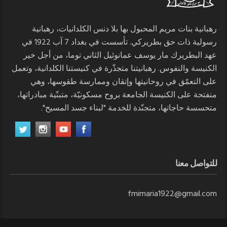
رهبانية بنات مريم المحبول بها بلا دنس الكلدانيات، رهبانية
رسولية ذات حق بطريركي. تأسست في بغداد 7 آب 1922 في
عهد البطريرك مار يوسف عمانوئيل الثاني توما، من أجل خير
الكنيسة والنفوس. رهبانيتنا متجذّرة في كنيستنا الكلدانية، وتعمل
على التعمّق في روحانيتها وإتقان وممارسة طقوسها، وهي
منفتحة على الكنيسة الجامعة بروح مسكونيّة، متبنّية مبادراتها،
متحسسة حاجاتها، متجنّدة للخدمة "لبناء جسد المسيح".
للتواصل معنا
fmimaria1922@gmail.com