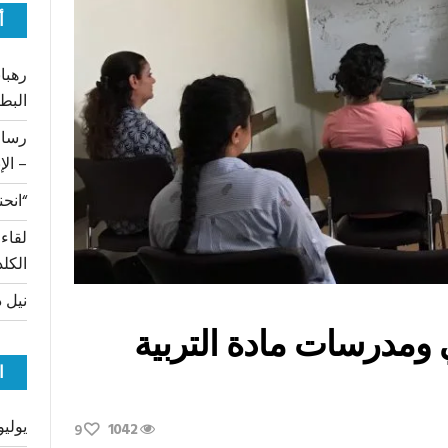
أ
رهبان
البط
– الإ
“انحن
لقاء
الكلد
نيل د
 ومدرسات مادة التربية
ا
يوليو 26
1042
9