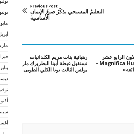
يوليو 22
Previous Post
التعليمُ المسيحي يذكّرُ صيغَ الإيمانِ
يونيو 022
الأساسية
مايو 2022
أبريل 22
مارس 2
فبراير 
لاون الرابع عشر
رهبانية بنات مريم الكلدانيات
«Magnifica Humanitas –
تستقبل غبطة أبينا البطريرك مار
يناير 022
ائعة»
بولس الثالث نونا الكلي الطوبى
ديسمبر
نوفمبر 
أكتوبر 1
سبتمبر
أغسطس