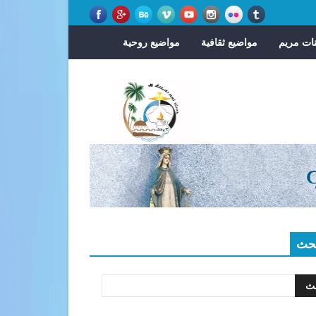
ات مريم
مواضيع ثقافية
مواضيع روحية
حث