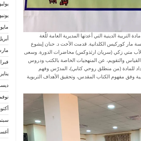
يوليو 24
يونيو 024
مايو 2024
التربية الدينية التي أعدتها المديرية العامة للّغة
أبريل 24
تربية الدينية من 16-19\9\2019 في كنيسة مار كوركيس الكلدانية. قدمت الأخت د. حنان إيشوع
مارس 4
والأب متي زكي (سريان ارثذوكس) محاضرات الدورة. وسعى
لقياس والتقويم، عن المنهجيات الخاصة بالكتب ودروس
فبراير 
د للمادة (من منطلق روحي كتابي)، المدرّس وفهم
يناير 024
ة وفق مفهوم الكتاب المقدس، وتحقيق الأهداف التربوية
ديسمبر
نوفمبر 
أكتوبر 3
سبتمبر
أغسطس