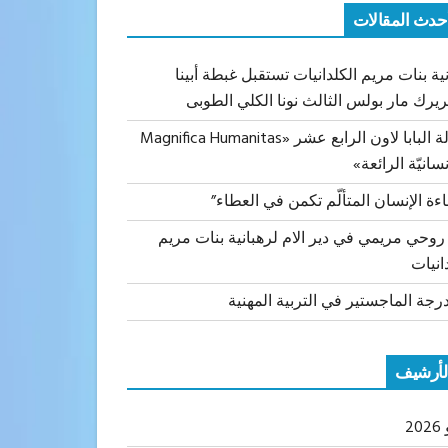
حدث المقالات
ية بنات مريم الكلدانيات تستقبل غبطة أبينا
ريرك مار بولس الثالث نونا الكلي الطوبى
رسالة البابا لاون الرابع عشر «Magnifica Humanitas
نسانيّة الرائعة»
اءة الإنسان المتألّم تكمن في العطاء”
 روحي مريمي في دير الام لرهبانية بنات مريم
انيات
رجة الماجستير في التربية المهنية
لأرشيف
20