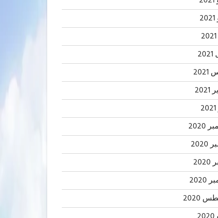
20
2
20
202
2021
2
 2020
2020
202
 2020
 2020
20