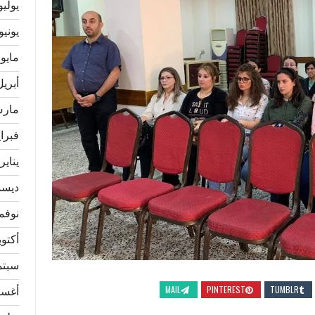
يوليو 23
يونيو 023
مايو 2023
أبريل 23
مارس 3
فبراير 
يناير 023
ديسمبر
نوفمبر 
أكتوبر 2
سبتمبر
MAIL
PINTEREST
TUMBLR
أغسطس