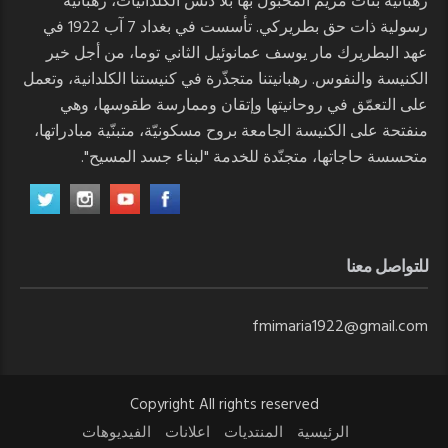
رهبانية بنات مريم المحبول بها بلا دنس الكلدانيات، رهبانية
رسولية ذات حق بطريركي. تأسست في بغداد 7 آب 1922 في
عهد البطريرك مار يوسف عمانوئيل الثاني توما، من أجل خير
الكنيسة والنفوس. رهبانيتنا متجذّرة في كنيستنا الكلدانية، وتعمل
على التعمّق في روحانيتها وإتقان وممارسة طقوسها، وهي
منفتحة على الكنيسة الجامعة بروح مسكونيّة، متبنّية مبادراتها،
متحسسة حاجاتها، متجنّدة للخدمة "لبناء جسد المسيح".
للتواصل معنا
fmimaria1922@gmail.com
Copyright All rights reserved
الرئيسية
المنتديات
اعلانات
الفيديوهات