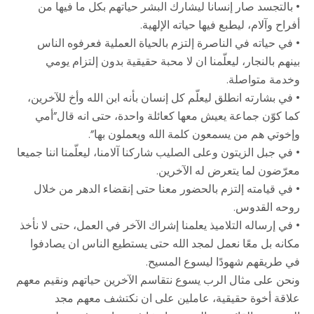
• بالتجسد صار إنسانا ليشارك البشر حياتهم بكل ما فيها من
أفراح وآلام، ليطبع فيها حياته الإلهية.
• في حياته في الناصرة إلتزم بالحياة العملية فعرفوه الناس
بينهم بالنجار، ليعلّمنا ان لا محبة حقيقية بدون إلتزام يومي
وخدمة متواصلة.
• في بشارته انطلق ليعلّم كل إنسان بأنه ابن الله وأخ للآخرين،
كما كوّن جماعة يعيش معها كعائلة واحدة، حتى انه قال”أمي
وإخوتي هم من يسمعون كلمة الله ويعملون بها”.
• في جبل الزيتون وعلى الصليب شاركنا آلامنا، ليعلّمنا اننا جميعا
معرّضون لما يتعرض له الآخرين.
• في قيامته إلتزم بالحضور معنا حتى إنقضاء الدهر من خلال
روحه القدوس.
• في إرساله التلاميذ يعلمنا إشراك الآخر في العمل، حتى لا نأخذ
مكانه بل معًا نعمل لمجد الله حتى يستطيع الناس ان يصادفوا
في طريقهم شهودًا ليسوع المسيح.
ونحن على مثال الرب يسوع نتقاسم الآخرين حياتهم ونقيم معهم
علاقة أخوة حقيقية، عاملين على ان نكتشف معهم مجد