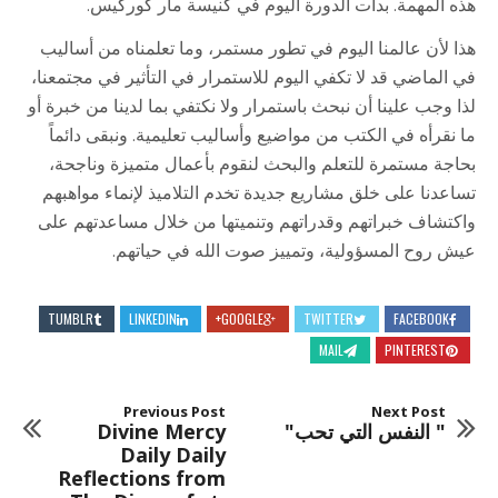
هذه المهمة. بدأت الدورة اليوم في كنيسة مار كوركيس.
هذا لأن عالمنا اليوم في تطور مستمر، وما تعلمناه من أساليب
في الماضي قد لا تكفي اليوم للاستمرار في التأثير في مجتمعنا،
لذا وجب علينا أن نبحث باستمرار ولا نكتفي بما لدينا من خبرة أو
ما نقرأه في الكتب من مواضيع وأساليب تعليمية. ونبقى دائماً
بحاجة مستمرة للتعلم والبحث لنقوم بأعمال متميزة وناجحة،
تساعدنا على خلق مشاريع جديدة تخدم التلاميذ لإنماء مواهبهم
واكتشاف خبراتهم وقدراتهم وتنميتها من خلال مساعدتهم على
عيش روح المسؤولية، وتمييز صوت الله في حياتهم.
TUMBLR
LINKEDIN
GOOGLE+
TWITTER
FACEBOOK
MAIL
PINTEREST
Previous Post
Next Post
" النفس التي تحب"
Divine Mercy
Daily Daily
Reflections from