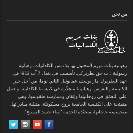
من نحن
رهبانية بنات مريم المحبول بها بلا دنس الكلدانيات، رهبانية
رسولية ذات حق بطريركي. تأسست في بغداد 7 آب 1922 في
عهد البطريرك مار يوسف عمانوئيل الثاني توما، من أجل خير
الكنيسة والنفوس. رهبانيتنا متجذّرة في كنيستنا الكلدانية، وتعمل
على التعمّق في روحانيتها وإتقان وممارسة طقوسها، وهي
منفتحة على الكنيسة الجامعة بروح مسكونيّة، متبنّية مبادراتها،
متحسسة حاجاتها، متجنّدة للخدمة "لبناء جسد المسيح".