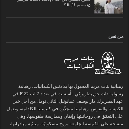
ديسمبر 07, 2018
من نحن
رهبانية بنات مريم المحبول بها بلا دنس الكلدانيات، رهبانية
رسولية ذات حق بطريركي. تأسست في بغداد 7 آب 1922 في
عهد البطريرك مار يوسف عمانوئيل الثاني توما، من أجل خير
الكنيسة والنفوس. رهبانيتنا متجذّرة في كنيستنا الكلدانية، وتعمل
على التعمّق في روحانيتها وإتقان وممارسة طقوسها، وهي
منفتحة على الكنيسة الجامعة بروح مسكونيّة، متبنّية مبادراتها،