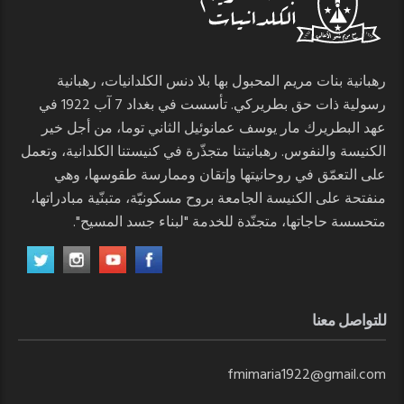
رهبانية بنات مريم المحبول بها بلا دنس الكلدانيات، رهبانية
رسولية ذات حق بطريركي. تأسست في بغداد 7 آب 1922 في
عهد البطريرك مار يوسف عمانوئيل الثاني توما، من أجل خير
الكنيسة والنفوس. رهبانيتنا متجذّرة في كنيستنا الكلدانية، وتعمل
على التعمّق في روحانيتها وإتقان وممارسة طقوسها، وهي
منفتحة على الكنيسة الجامعة بروح مسكونيّة، متبنّية مبادراتها،
متحسسة حاجاتها، متجنّدة للخدمة "لبناء جسد المسيح".
للتواصل معنا
fmimaria1922@gmail.com