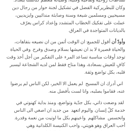
نشاطات روحية وثقافية وفنية، وصيانة معظم كنائسنا ببغداد.
وكان للبطريركية الفضل في تشكيل لجنة حوار من رجال دين
مسيحيين ومسلمين شيعة وسنة وصابئة مندائيين وايزيديين،
عملت على تفكيك الخطاب المتشدد وإعداد كراس يعرّف
بالديانات المتواجدة في العراق.
وأودّ أن
أقول للجميع: ان الوقت أثمن من ان نضيعه بتفاهات،
والحياة قصيرة لا بد ان نعيشها بسلام وصدق وفرح. وفي الحياة
توجد أوقات مناسبة تساعد المرء على التفكير من أجل أخذ وقت
كافٍ للعيش بسعادة، وهذا متاح فقط لمن لديه الشجاعة ليسبر
قلبه، بكل تواضع وثقة.
اني أدرك ان المسيح لم يعمل الا الخير، لكن الناس لم يرضوا
عنه، فقاموا بصلبه، وانا لست بأفضل منه.
لقد وضعت ذاتي، بكل جدّية وتواضع، ومنذ بداية كهنوتي في
خدمة كلّ إنسان. واليوم اتعهد من جديد ان اصغي الى الناس
واتحسس مشاكلهم واعينهم بكل ما اوتيت من نعمة وقدرة.
أحب العراق وهو هويتي، واحب الكنيسة الكلدانية وهي