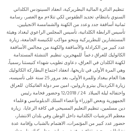
تنظيم الدائرة المالية البطريركية، انعقاد السينودس الكلداني
السنوي بانتظام، تجديد الطقوس لكي تتلاءم مع العصر، رسامة
ثمانية أساقفة جدد وعدد من الكهنة والشمامسة الانجيليين،
تأسيس الرابطة الكلدانية، تأسيس المجلس الراعوي لبغداد وهيئة
المستشارين للبطريركية وبنحو مواكب للكنيسة الجامعة، زيارة
عدد كبير من الكرادلة والأساقفة والكهنة من مجالس الأساقفة
الكاثوليك للعراق دعماً للمهجرين، تنظيم التنشئة المستدامة
لكهنة الكلدان في العراق، دعاوى تطويب شهداء كنيستنا رسمياً،
وهي المرة الأولى في تاريخها، انعقاد اجتماع البطاركة الكاثوليك
هذا العام ببغداد وللمرة الأولى، بعد مرور 25 سنة على تأسيسه،
زيارة الكردينال بيترو بارولين، امين سر دولة الفاتيكان للعراق
واحتفاله ليلة الميلاد 24 / 12/2018 وحضور فخامة رئيس
الجمهورية وبعض الوزراء وأعضاء السلك الدبلوماسي
و
علماء
دين مسلمين، تنظيم التعليم المسيحي في كافة الرعايا، زيارة
معظم الابرشيات الكلدانية داخل الوطن وفي بلدان الانتشار،
حضور عدد كبير من المؤتمرات، الاهتمام بالشباب وإقامة عدة