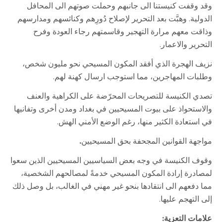
وقد وقفت كنيستنا الى جانبهم وحملت صوتهم الى المحافل
الدولية. وهبَّت بعد التحرير لإصلاح دُورِهم وكنائسهم ومدارسهم
وذاقت معهم مرارة التهجير وقاسمتهم رجاء العودة وفرح
التحرير والاعمار.
نزيف الهجرة الذي أفقد المكون المسيحي نحو مليون شخص،
وطلبات المهاجرين، مما استوجب ارسال كهنة لهم.
تصدي الكنيسة للتصريحات المحرّضة على الكراهية والعنف
والاستحواذ على بيوت المسيحيين في بغداد ومدن أخرى وتفانيها
في استعادة الكثير منها، رغم الوضع الأمني الهش.
مواجهة القوانين المجحفة بحق المسيحيين
.
وقوف الكنيسة في وجه بعض السياسيين المسيحيين الذين سعوا
لمصادرة إرادة المكون المسيحي خدمةً لمصالحهم الشخصية،
مما دفعهم الى انتقادها بنحو غير مهني في الغالب، بل وصل ذلك
إلى التهجم عليها.
علامات التعزية
: