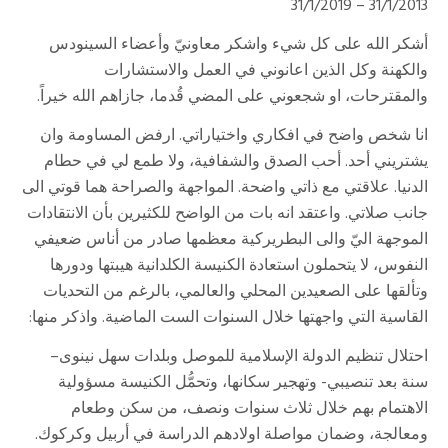
31/1/2013 – 31/1/2019
أشكر الله على كل شيء واشكر معاونيّ وأعضاء السينودس
والكهنة وكل الذين اعانوني في العمل والاستشارات
والمقترحات، او شجعوني على المضي قُدما، جازاهم الله خيراً.
انا شخص واضح في افكاري واختياراتي. ارفض المساومة وان
يشتريني أحد. أحب الصدق والشفافية، ولا طمع لي في حطام
الدنيا. علاقتي مع ذاتي واضحة. المواجهة والصراحة هما قوتي الى
جانب صلاتي. واعتقد انه بات من الواضح للكثيرين بأن الانتقادات
الموجهة اليّ والى البطريركية معظمها صادر من أناس ضعيفي
النفوس، لا يتحملون استعادة الكنيسة الكلدانية هيبتها ودورها
وتألقها على الصعيدين المحلي والعالمي، بالرغم من التحديات
القاسية التي واجهتها خلال السنوات الست الماضية. واذكر منها:
احتلال تنظيم الدولة الإسلامية للموصل وبلدات سهل نينوى–
سنة بعد تنصيبي- وتهجير سكانها، وتحمُّل الكنيسة مسؤولية
الاهتمام بهم خلال ثلاث سنوات ونصف، من سكن وطعام
ومعالجة، وضمان مواصلة اولادهم الدراسة في أربيل وكركوك.