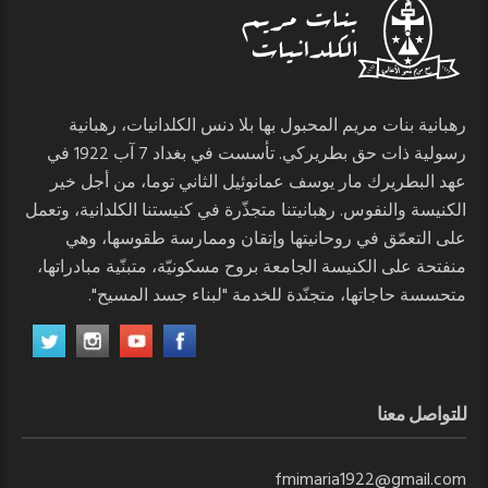
رهبانية بنات مريم المحبول بها بلا دنس الكلدانيات، رهبانية
رسولية ذات حق بطريركي. تأسست في بغداد 7 آب 1922 في
عهد البطريرك مار يوسف عمانوئيل الثاني توما، من أجل خير
الكنيسة والنفوس. رهبانيتنا متجذّرة في كنيستنا الكلدانية، وتعمل
على التعمّق في روحانيتها وإتقان وممارسة طقوسها، وهي
منفتحة على الكنيسة الجامعة بروح مسكونيّة، متبنّية مبادراتها،
متحسسة حاجاتها، متجنّدة للخدمة "لبناء جسد المسيح".
للتواصل معنا
fmimaria1922@gmail.com