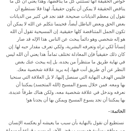
خواص الحقيقة أنها تستثني كل ما يناقضها، وهذا يعني أن كل ما
يناقض الحقيقة لا يمكن أن يكون حقيقياً، لهذا فلا نستطيع أن
نقول إن معظم الديانات صحيحة. فقد نجد في كثير من الديانات
بعض الحق وبعض الباطل أيضاً، فحينما نتكلم عن الله لا يمكن أن
تكون الجمل المتناقضة كلها حقيقية. إن المسيحية تقول أن الله
هو إله شخصي وهو دائماً يبحث عن الناس. هذا الإله قد صار
إنساناً لكي تراه وتعرفه البشرية، ولكي تعرف مقدار حبه لها. إن
كان ذلك حقيقياً فإن المعادلة تختلف تماماً. هذا يعني أن الله ليس
في نهاية طريق ما منتظراً من يجده، بل إنه يبحث عنك بغض
النظر عن أي طريق أنت فيها، إنه يريد علاقة شخصية معك.
فليس الهدف النهاية التي سنصل إليها، لا بل العلاقة التي سنحيا
بها ومعه. فمن خلال يسوع المسيح (الله المتجسد) يمكننا أن
نعرفه وندخل في علاقة شخصية معه، ولكن هناك طرقاً عديدة،
بها يمكننا أن نجد يسوع المسيح ويمكن بها أن يجدنا هو!
الخاتمة:
–
نستطيع أن نقول بالنهاية بأن سبب ما يعيشه أو يعكسه الإنسان
من مواقف سلبية هو بسبب رفض الآخر او بسبب قراءة أو سماع