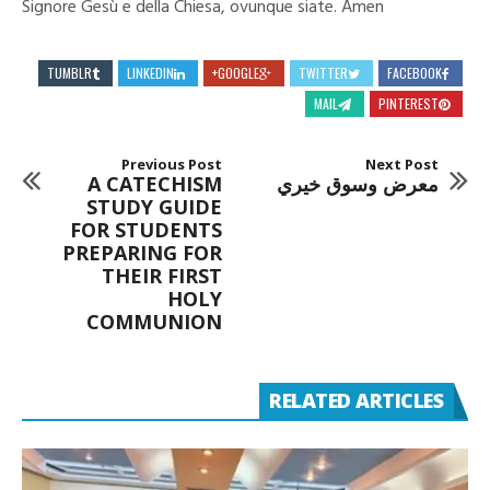
Signore Gesù e della Chiesa, ovunque siate. Amen
TUMBLR
LINKEDIN
GOOGLE+
TWITTER
FACEBOOK
MAIL
PINTEREST
Previous Post
Next Post
معرض وسوق خيري
A CATECHISM
STUDY GUIDE
FOR STUDENTS
PREPARING FOR
THEIR FIRST
HOLY
COMMUNION
RELATED ARTICLES