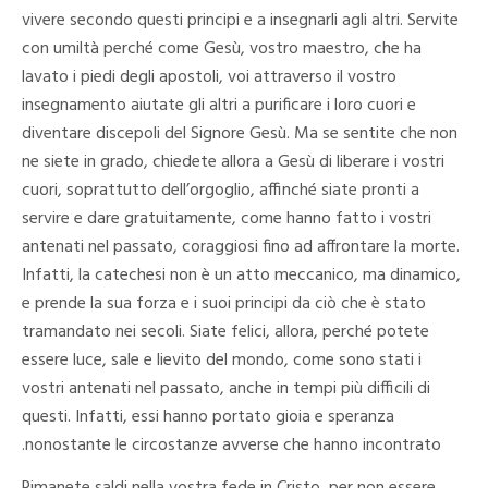
vivere secondo questi principi e a insegnarli agli altri. Servite
con umiltà perché come Gesù, vostro maestro, che ha
lavato i piedi degli apostoli, voi attraverso il vostro
insegnamento aiutate gli altri a purificare i loro cuori e
diventare discepoli del Signore Gesù. Ma se sentite che non
ne siete in grado, chiedete allora a Gesù di liberare i vostri
cuori, soprattutto dell’orgoglio, affinché siate pronti a
servire e dare gratuitamente, come hanno fatto i vostri
antenati nel passato, coraggiosi fino ad affrontare la morte.
Infatti, la catechesi non è un atto meccanico, ma dinamico,
e prende la sua forza e i suoi principi da ciò che è stato
tramandato nei secoli. Siate felici, allora, perché potete
essere luce, sale e lievito del mondo, come sono stati i
vostri antenati nel passato, anche in tempi più difficili di
questi. Infatti, essi hanno portato gioia e speranza
nonostante le circostanze avverse che hanno incontrato.
Rimanete saldi nella vostra fede in Cristo, per non essere