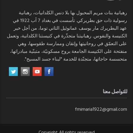
رهبانية بنات مريم المحبول بها بلا دنس الكلدانيات، رهبانية
رسولية ذات حق بطريركي. تأسست في بغداد 7 آب 1922 في
عهد البطريرك مار يوسف عمانوئيل الثاني توما، من أجل خير
الكنيسة والنفوس. رهبانيتنا متجذّرة في كنيستنا الكلدانية، وتعمل
على التعمّق في روحانيتها وإتقان وممارسة طقوسها، وهي
منفتحة على الكنيسة الجامعة بروح مسكونيّة، متبنّية مبادراتها،
متحسسة حاجاتها، متجنّدة للخدمة "لبناء جسد المسيح".
للتواصل معنا
fmimaria1922@gmail.com
Copyright All rights reserved