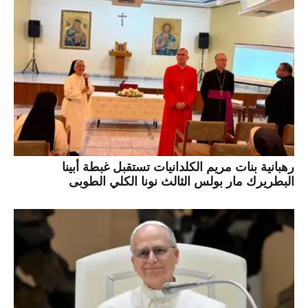
رهبانية بنات مريم الكلدانيات تستقبل غبطة أبينا
البطريرك مار بولس الثالث نونا الكلي الطوبى